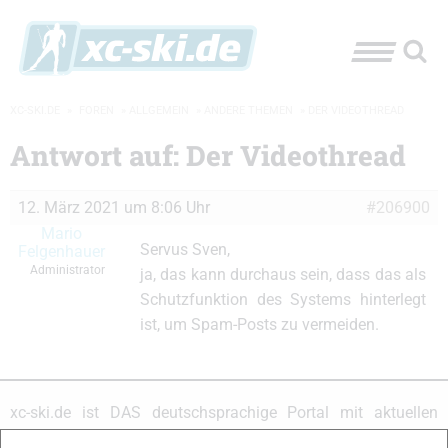
XC-SKI.DE
»
FOREN
»
ALLGEMEIN
»
ANDERE THEMEN
»
DER VIDEOTHREAD
Antwort auf: Der Videothread
12. März 2021 um 8:06 Uhr
#206900
Mario
Servus Sven,
Felgenhauer
Administrator
ja, das kann durchaus sein, dass das als
Schutzfunktion des Systems hinterlegt
ist, um Spam-Posts zu vermeiden.
xc-ski.de ist DAS deutschsprachige Portal mit aktuellen
News aus dem Skilanglauf, Biathlon und der Nordischen