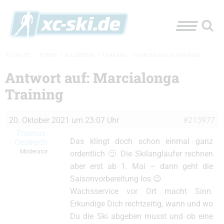
XC-SKI.DE
»
FOREN
»
ALLGEMEIN
»
TRAINING
»
MARCIALONGA TRAINING
Antwort auf: Marcialonga
Training
20. Oktober 2021 um 23:07 Uhr
#213977
Thomas
Das klingt doch schon einmal ganz
Oestreich
Moderator
ordentlich 🙂 Die Skilangläufer rechnen
aber erst ab 1. Mai – dann geht die
Saisonvorbereitung los 😉
Wachsservice vor Ort macht Sinn.
Erkundige Dich rechtzeitig, wann und wo
Du die Ski abgeben musst und ob eine