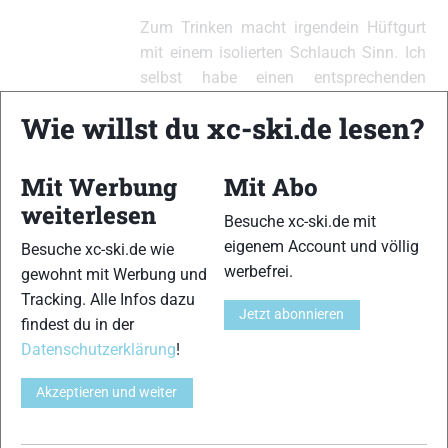
Zum Trinken macht irgendein Hüftgurt
mit einem isolierten Schlauch Sinn. Ich
selbst habe einen entsprechenden
Trinkgürtel von Salomon. Der scheint
Wie willst du xc-ski.de lesen?
aber gerade nicht lieferbar zu sein. Sich
ein oder zwei Becher an einer
Verpflegungsstation zu greifen, kostet
Mit Werbung
Mit Abo
aber auch nicht extrem viel Zeit.
weiterlesen
Besuche xc-ski.de mit
Trinksystem und das Handling vorher
eigenem Account und völlig
Besuche xc-ski.de wie
unbedingt testen! Mir ist das Ding beim
werbefrei.
gewohnt mit Werbung und
Training bei St. Moritz schon eingefroren
Tracking. Alle Infos dazu
🙁 Verpflegung generell ist ein wichtiges
Jetzt abonnieren
findest du in der
Thema bei dieser Distanz.
Datenschutzerklärung
!
Bericht zum 1. Vasalauf:
Akzeptieren und weiter
https://www.xc-
ski.de/themen/skimarathonteam/blogs/im-
ersten-anlauf-zur-vasalauf-medaille/