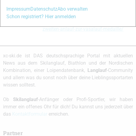
Bericht zum zweiten Lauf:
Impressum
Datenschutz
Abo verwalten
https://www.xc-
Schon registriert? Hier anmelden
ski.de/themen/skimarathonteam/blogs/im-
zweiten-anlauf-zur-vasalauf-medaille/
xc-ski.de ist DAS deutschsprachige Portal mit aktuellen
News aus dem Skilanglauf, Biathlon und der Nordischen
Kombination, einer Loipendatenbank,
Langlauf
-Community
und allem was du sonst noch über deine Lieblingssportarten
wissen solltest.
Ob
Skilanglauf
-Anfänger oder Profi-Sportler, wir haben
immer ein offenes Ohr für dich! Du kannst uns jederzeit über
das
Kontaktformular
erreichen.
Partner