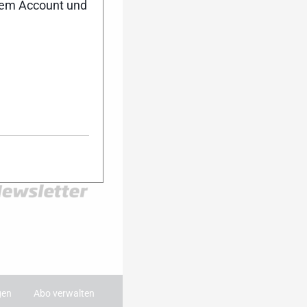
nem Account und
er Anmeldung
ktuell auf dem
Dann melde dich
ter an. Während
 du damit immer
ie wichtigsten
 dein Postfach.
:
gen
Abo verwalten