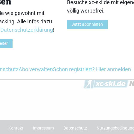
sen
Besuche xc-ski.de mit eige
r
xc-ski.de Newslett
völlig werbefrei.
de wie gewohnt mit
Du willst immer a
cking. Alle Infos dazu
Jetzt abonnieren
Laufenden bleiben? 
r
Datenschutzerklärung
!
für unseren Newslet
de in Social Media
der Saison erhältst
eiter
gram
facebook
spotify
x
youtube
einmal pro Woche d
News und Themen in
Einfach hier anmelden
nschutz
Abo verwalten
Schon registriert? Hier anmelden
Kontakt
Impressum
Datenschutz
Nutzungsbedingun