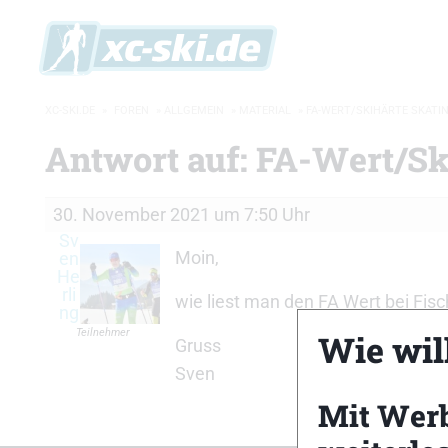
XC-SKI.DE
»
FOREN
»
ALLGEMEIN
»
MATERIAL
»
FA-WERT/SKIHÄRTE SKATI
Antwort auf: FA-Wert/Sk
30. November 2021 um 7:50 Uhr
Sv
Moin,
en
He
rli
wie liest man den FA Wert bei Fisc
ng
Teilnehmer
Wie will
Gruss
Sven
Mit Wer