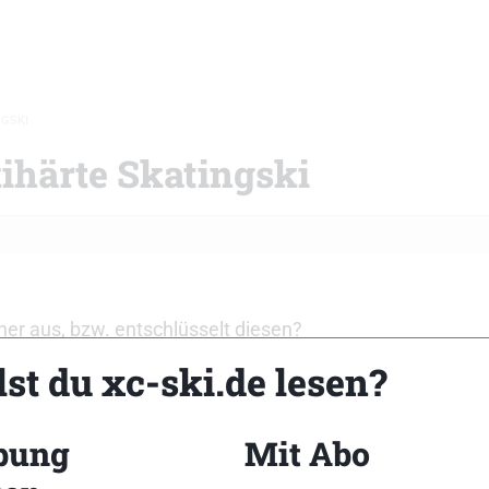
NGSKI
ihärte Skatingski
her aus, bzw. entschlüsselt diesen?
st du xc-ski.de lesen?
bung
Mit Abo