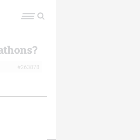
athons?
#263878
in ab Donnerstag