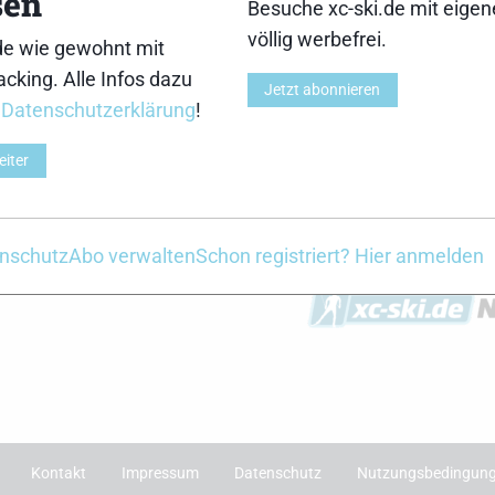
sen
Besuche xc-ski.de mit eige
r
xc-ski.de Newslett
völlig werbefrei.
de wie gewohnt mit
Du willst immer a
cking. Alle Infos dazu
Jetzt abonnieren
Laufenden bleiben? 
r
Datenschutzerklärung
!
für unseren Newslet
de in Social Media
der Saison erhältst
eiter
gram
facebook
spotify
x
youtube
einmal pro Woche d
News und Themen in
Einfach hier anmelden
nschutz
Abo verwalten
Schon registriert? Hier anmelden
Kontakt
Impressum
Datenschutz
Nutzungsbedingun