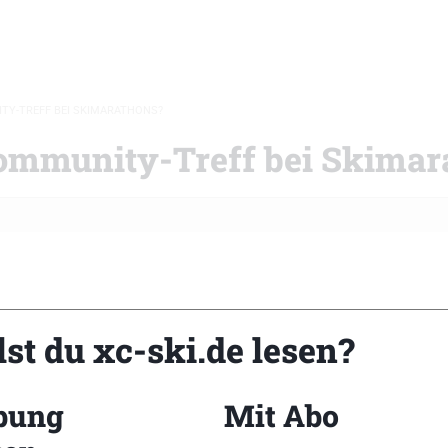
ITY-TREFF BEI SKIMARATHONS?
Community-Treff bei Skimar
st du xc-ski.de lesen?
a Volkslauf am Start? Dann könnt man sich ja treffen. B
bung
Mit Abo