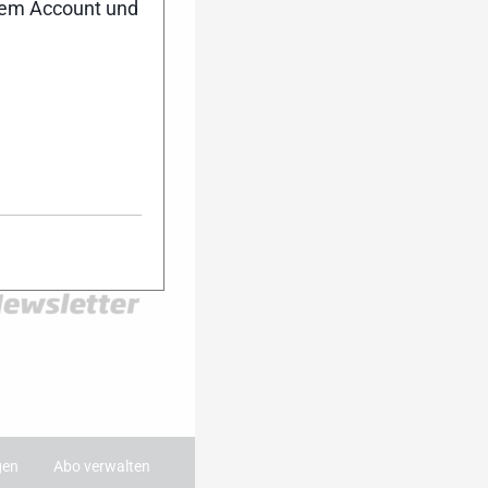
nem Account und
er Anmeldung
ktuell auf dem
Dann melde dich
ter an. Während
 du damit immer
ie wichtigsten
 dein Postfach.
:
gen
Abo verwalten