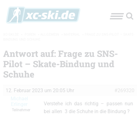
XC-SKI.DE
»
FOREN
»
ALLGEMEIN
»
MATERIAL
»
FRAGE ZU SNS-PILOT – SKATE-
BINDUNG UND SCHUHE
Antwort auf: Frage zu SNS-
Pilot – Skate-Bindung und
Schuhe
12. Februar 2023 um 20:05 Uhr
#269320
Michael
Verstehe ich das richtig – passen nun
Erlinger
Teilnehmer
bei allen 3 die Schuhe in die Bindung ?