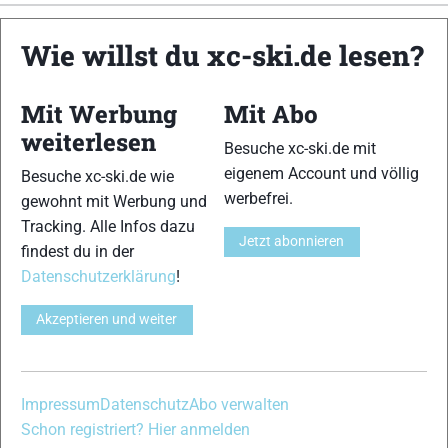
xc-ski.de ist DAS deutschsprachige Portal mit aktuellen
Wie willst du xc-ski.de lesen?
News aus dem Skilanglauf, Biathlon und der Nordischen
Kombination, einer Loipendatenbank,
Langlauf
-Community
Mit Werbung
Mit Abo
und allem was du sonst noch über deine Lieblingssportarten
wissen solltest.
weiterlesen
Besuche xc-ski.de mit
eigenem Account und völlig
Besuche xc-ski.de wie
Ob
Skilanglauf
-Anfänger oder Profi-Sportler, wir haben
werbefrei.
gewohnt mit Werbung und
immer ein offenes Ohr für dich! Du kannst uns jederzeit über
Tracking. Alle Infos dazu
das
Kontaktformular
erreichen.
Jetzt abonnieren
findest du in der
Datenschutzerklärung
!
Partner
Akzeptieren und weiter
xc-ski.de in Social Media
Impressum
Datenschutz
Abo verwalten
instagram
facebook
spotify
x
youtube
Schon registriert? Hier anmelden