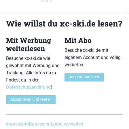
Mario
Wie willst du xc-ski.de lesen?
xc-ski.de ist DAS deutschsprachige Portal mit aktuellen
News aus dem Skilanglauf, Biathlon und der Nordischen
Mit Werbung
Mit Abo
Kombination, einer Loipendatenbank,
Langlauf
-Community
weiterlesen
und allem was du sonst noch über deine Lieblingssportarten
Besuche xc-ski.de mit
wissen solltest.
eigenem Account und völlig
Besuche xc-ski.de wie
werbefrei.
gewohnt mit Werbung und
Ob
Skilanglauf
-Anfänger oder Profi-Sportler, wir haben
Tracking. Alle Infos dazu
immer ein offenes Ohr für dich! Du kannst uns jederzeit über
Jetzt abonnieren
findest du in der
das
Kontaktformular
erreichen.
Datenschutzerklärung
!
Partner
Akzeptieren und weiter
Impressum
Datenschutz
Abo verwalten
xc-ski.de in Social Media