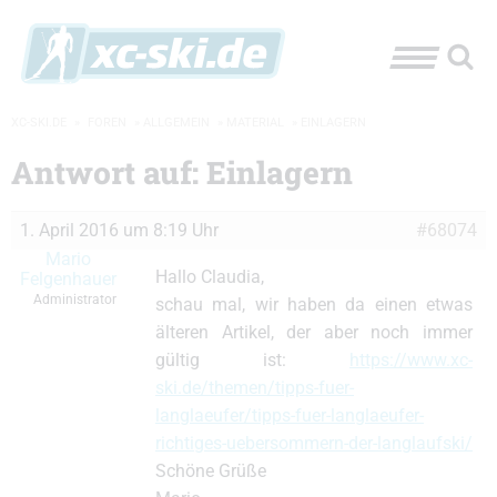
XC-SKI.DE
»
FOREN
»
ALLGEMEIN
»
MATERIAL
»
EINLAGERN
Antwort auf: Einlagern
1. April 2016 um 8:19 Uhr
#68074
Mario
Hallo Claudia,
Felgenhauer
Administrator
schau mal, wir haben da einen etwas
älteren Artikel, der aber noch immer
gültig ist:
https://www.xc-
ski.de/themen/tipps-fuer-
langlaeufer/tipps-fuer-langlaeufer-
richtiges-uebersommern-der-langlaufski/
Schöne Grüße