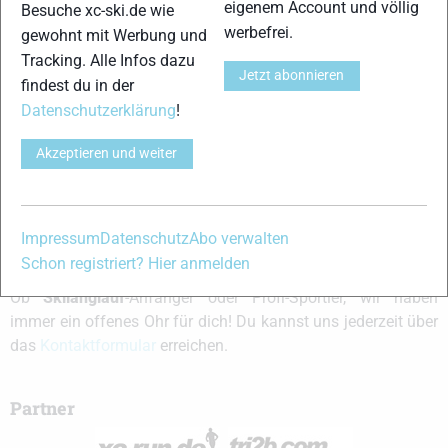
eigenem Account und völlig
Besuche xc-ski.de wie
bedeckt. 7:00Uhr
werbefrei.
gewohnt mit Werbung und
Tracking. Alle Infos dazu
Jens
Jetzt abonnieren
findest du in der
Datenschutzerklärung
!
xc-ski.de ist DAS deutschsprachige Portal mit aktuellen
Akzeptieren und weiter
News aus dem Skilanglauf, Biathlon und der Nordischen
Kombination, einer Loipendatenbank,
Langlauf
-Community
und allem was du sonst noch über deine Lieblingssportarten
Impressum
Datenschutz
Abo verwalten
wissen solltest.
Schon registriert? Hier anmelden
Ob
Skilanglauf
-Anfänger oder Profi-Sportler, wir haben
immer ein offenes Ohr für dich! Du kannst uns jederzeit über
das
Kontaktformular
erreichen.
Partner