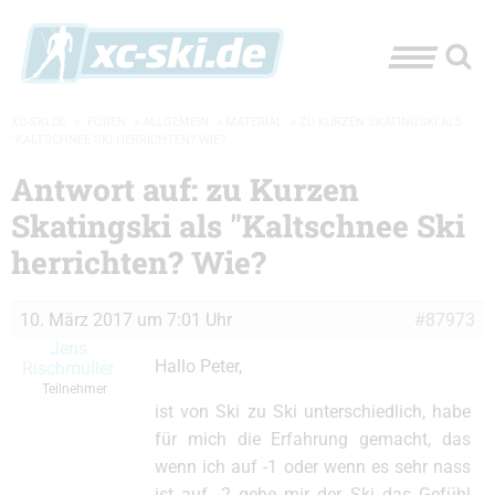
XC-SKI.DE
»
FOREN
»
ALLGEMEIN
»
MATERIAL
»
ZU KURZEN SKATINGSKI ALS
"KALTSCHNEE SKI HERRICHTEN? WIE?
Antwort auf: zu Kurzen
Skatingski als "Kaltschnee Ski
herrichten? Wie?
10. März 2017 um 7:01 Uhr
#87973
Jens
Hallo Peter,
Rischmüller
Teilnehmer
ist von Ski zu Ski unterschiedlich, habe
für mich die Erfahrung gemacht, das
wenn ich auf -1 oder wenn es sehr nass
ist auf -2 gehe mir der Ski das Gefühl