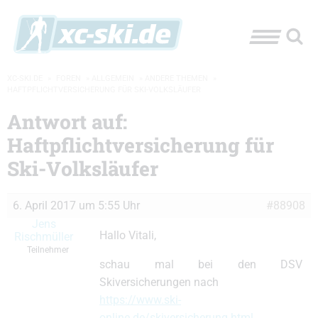
XC-SKI.DE
»
FOREN
»
ALLGEMEIN
»
ANDERE THEMEN
»
HAFTPFLICHTVERSICHERUNG FÜR SKI-VOLKSLÄUFER
Antwort auf:
Haftpflichtversicherung für
Ski-Volksläufer
6. April 2017 um 5:55 Uhr
#88908
Jens
Hallo Vitali,
Rischmüller
Teilnehmer
schau mal bei den DSV
Skiversicherungen nach
https://www.ski-
online.de/skiversicherung.html