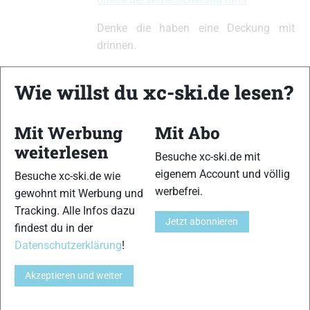
Denke die haben eine Deckung mit
drinnen.
Grüße Jens
Wie willst du xc-ski.de lesen?
Mit Werbung
Mit Abo
xc-ski.de ist DAS deutschsprachige Portal mit aktuellen
weiterlesen
News aus dem Skilanglauf, Biathlon und der Nordischen
Besuche xc-ski.de mit
Kombination, einer Loipendatenbank,
Langlauf
-Community
eigenem Account und völlig
Besuche xc-ski.de wie
und allem was du sonst noch über deine Lieblingssportarten
werbefrei.
gewohnt mit Werbung und
wissen solltest.
Tracking. Alle Infos dazu
Jetzt abonnieren
findest du in der
Ob
Skilanglauf
-Anfänger oder Profi-Sportler, wir haben
Datenschutzerklärung
!
immer ein offenes Ohr für dich! Du kannst uns jederzeit über
das
Kontaktformular
erreichen.
Akzeptieren und weiter