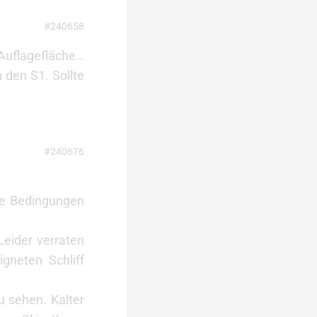
#240658
 Auflagefläche…
 den S1. Sollte
#240676
rme Bedingungen
Leider verraten
gneten Schliff
u sehen. Kalter