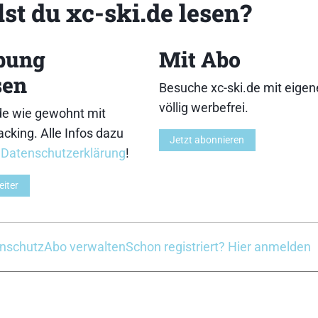
st du xc-ski.de lesen?
e Antwort. Aber so kompliziert ist die Realität 🙁 Deshalb
die Auswahl von Skiern als Dienstleistung anbieten.
bung
Mit Abo

sen
Besuche xc-ski.de mit eige
völlig werbefrei.
de wie gewohnt mit
cking. Alle Infos dazu
Jahren, 4 Monaten von
Thomas Oestreich
geändert.
Jetzt abonnieren
r
Datenschutzerklärung
!
eiter
iche Antwort! Ich werd ihn einfach testen. Ist ein Privatv
nschutz
Abo verwalten
Schon registriert? Hier anmelden
ankommen. Sonst wird’s ein Zweitski für schlechte Bedin