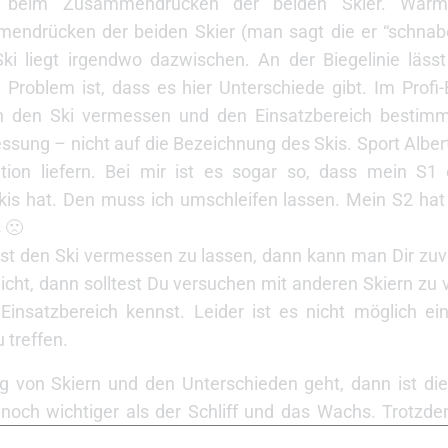
he beim Zusammendrücken der beiden Skier. Warm
endrücken der beiden Skier (man sagt die er “schnabe
Ski liegt irgendwo dazwischen. An der Biegelinie lässt
Problem ist, dass es hier Unterschiede gibt. Im Profi-
 den Ski vermessen und den Einsatzbereich bestim
Messung – nicht auf die Bezeichnung des Skis. Sport Albe
ation liefern. Bei mir ist es sogar so, dass mein S1 
-Skis hat. Den muss ich umschleifen lassen. Mein S2 ha
s 🙁
st den Ski vermessen zu lassen, dann kann man Dir zuv
nicht, dann solltest Du versuchen mit anderen Skiern zu 
nsatzbereich kennst. Leider ist es nicht möglich ein
 treffen.
 von Skiern und den Unterschieden geht, dann ist die 
t noch wichtiger als der Schliff und das Wachs. Trotzd
 immer gut funktionieren.