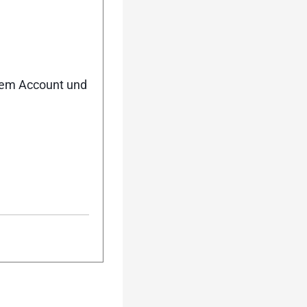
 gibt es z.B. in
nem Account und
#240681
erkauf, aber bei
gungen…