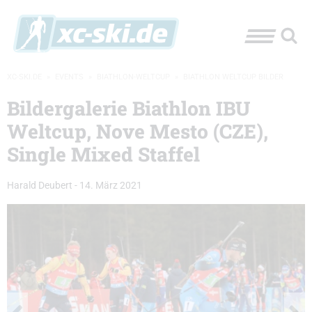
XC-SKI.DE
»
EVENTS
»
BIATHLON-WELTCUP
»
BIATHLON WELTCUP BILDER
Bildergalerie Biathlon IBU
Weltcup, Nove Mesto (CZE),
Single Mixed Staffel
Harald Deubert
-
14. März 2021