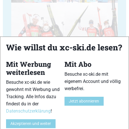
11
12
Wie willst du xc-ski.de lesen?
Mit Werbung
Mit Abo
weiterlesen
Besuche xc-ski.de mit
eigenem Account und völlig
Besuche xc-ski.de wie
13
14
werbefrei.
gewohnt mit Werbung und
Tracking. Alle Infos dazu
Jetzt abonnieren
findest du in der
Datenschutzerklärung
!
Akzeptieren und weiter
15
16