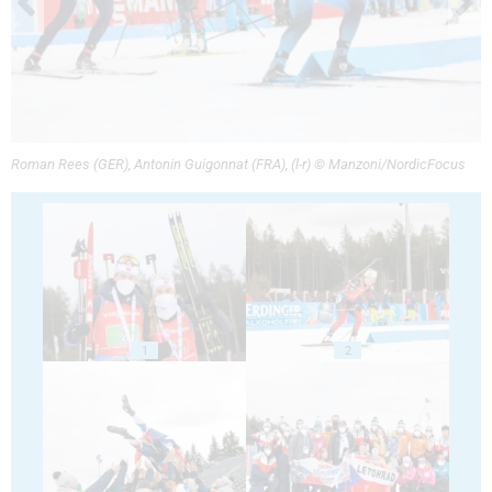
Roman Rees (GER), Antonin Guigonnat (FRA), (l-r) © Manzoni/NordicFocus
1
2