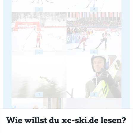
3
4
5
6
7
8
Wie willst du xc-ski.de lesen?