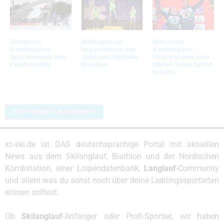
Nordische
Bildergalerie:
Nordische
Kombination:
Impressionen aus
Kombination:
Impressionen vom
Johannes Rydzeks
Impressionen vom
Finale in Oslo
Karriere
Mixed Team Sprint
in Lahti
Schreibe einen Kommentar
xc-ski.de ist DAS deutschsprachige Portal mit aktuellen
News aus dem Skilanglauf, Biathlon und der Nordischen
Kombination, einer Loipendatenbank,
Langlauf
-Community
und allem was du sonst noch über deine Lieblingssportarten
wissen solltest.
Ob
Skilanglauf
-Anfänger oder Profi-Sportler, wir haben