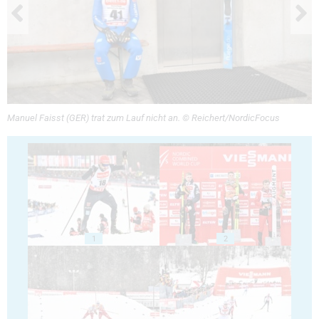
Manuel Faisst (GER) trat zum Lauf nicht an. © Reichert/NordicFocus
1
2