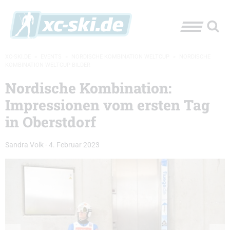
XC-SKI.DE
»
EVENTS
»
NORDISCHE KOMBINATION WELTCUP
»
NORDISCHE
KOMBINATION WELTCUP BILDER
Nordische Kombination:
Impressionen vom ersten Tag
in Oberstdorf
Sandra Volk
-
4. Februar 2023