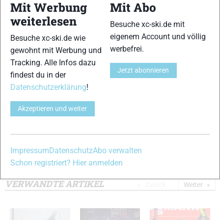
Mit Werbung
Mit Abo
9
10
weiterlesen
Besuche xc-ski.de mit
eigenem Account und völlig
Besuche xc-ski.de wie
werbefrei.
gewohnt mit Werbung und
Tracking. Alle Infos dazu
Jetzt abonnieren
findest du in der
11
12
Datenschutzerklärung
!
Akzeptieren und weiter
13
14
Impressum
Datenschutz
Abo verwalten
Schon registriert? Hier anmelden
© Bilder 1 - 14: Reichert/NordicFocus;
VERWANDTE ARTIKEL
Zurück
Weiter