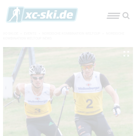
XC-SKI.DE
»
EVENTS
»
NORDISCHE KOMBINATION WELTCUP
»
NORDISCHE
KOMBINATION WELTCUP NEWS