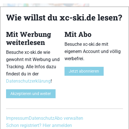
Wie willst du xc-ski.de lesen?
Mit Werbung
Mit Abo
weiterlesen
Besuche xc-ski.de mit
eigenem Account und völlig
Besuche xc-ski.de wie
werbefrei.
gewohnt mit Werbung und
Tracking. Alle Infos dazu
Jenny Nowak ist eine der Favoritinnen beim diesjährigen Sommer GP der
Jetzt abonnieren
Damen. © Sandra Volk
findest du in der
Datenschutzerklärung
!
Gewinnen kann die Gesamtwertung allerdings nur, wer an
allen Wettkämpfen teilnimmt. Bereits vor dem Start aus dem
Akzeptieren und weiter
Rennen ist der deutsche Star Johannes Rydzek, der sich in
dieser Woche aufgrund eines Ermüdungsbruchs im Fuß
abmeldete (wir berichteten). Die anderen deutschen
Impressum
Datenschutz
Abo verwalten
Topathleten wollen dagegen an allen Wettbewerben
Schon registriert? Hier anmelden
teilnehmen. Bundestrainer Hermann Weinbuch nominierte