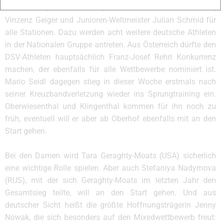
Eric Frenzel, Fabian Rießle, Manuel Faißt, Terence Weber,
Vinzenz Geiger und Junioren-Weltmeister Julian Schmid für
alle Stationen. Dazu werden acht weitere deutsche Athleten
in der Nationalen Gruppe antreten. Aus Österreich dürfte den
DSV-Athleten hauptsächlich Franz-Josef Rehrl Konkurrenz
machen, der ebenfalls für alle Wettbewerbe nominiert ist.
Mario Seidl dagegen stieg in dieser Woche erstmals nach
seiner Kreuzbandverletzung wieder ins Sprungtraining ein.
Oberwiesenthal und Klingenthal kommen für ihn noch zu
früh, eventuell will er aber ab Oberhof ebenfalls mit an den
Start gehen.
Bei den Damen wird Tara Geraghty-Moats (USA) sicherlich
eine wichtige Rolle spielen. Aber auch Stefaniya Nadymova
(RUS), mit der sich Geraghty-Moats im letzten Jahr den
Gesamtsieg teilte, will an den Start gehen. Und aus
deutscher Sicht heißt die größte Hoffnungsträgerin Jenny
Nowak, die sich besonders auf den Mixedwettbewerb freut: