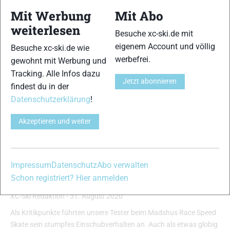
Mit Werbung
Mit Abo
weiterlesen
Besuche xc-ski.de mit
eigenem Account und völlig
Besuche xc-ski.de wie
werbefrei.
gewohnt mit Werbung und
Tracking. Alle Infos dazu
Jetzt abonnieren
findest du in der
Datenschutzerklärung
!
Akzeptieren und weiter
Impressum
Datenschutz
Abo verwalten
Madshus Race Speed Skate
Schon registriert? Hier anmelden
Performance Skating 2021
XC-Ski Redaktion
-
31. August 2020
Als Kritikpunkte führten unsere Tester beim Madshus Race Speed
Skate sein stumpfes Einschubverhalten an. Auch als etwas globig