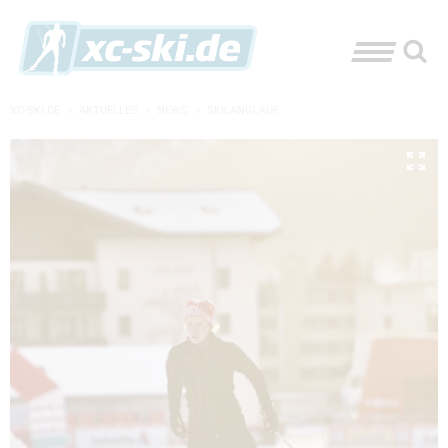
XC-SKI.DE
»
AKTUELLES
»
NEWS
»
SKILANGLAUF