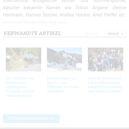
international erfolgreiche Winter- und Sommersportler,
darunter bekannte Namen wie Tobias Angerer, Denise
Herrmann, Hannes Dotzler, Andrea Henkel, Arnd Peiffer etc.
www.nutritional-finetuning.com
VERWANDTE ARTIKEL
Zurück
Weiter
Der Einfluss von
Essstörungen im
Welche Bedeutung
intensivem
Sport – ein
hat Ernährung bei
Skilanglauf-
Plädoyer für mehr
Langdistanzrennen
Training auf das
Offenheit
und Skimarathons?
Immunsystem
Schreibe einen Kommentar