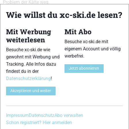
Problem der Kälte weg.
Wie willst du xc-ski.de lesen?
Fazit
Wissenschaftliche Studien konnten belegen, dass
Mit Werbung
Mit Abo
sogenannte Nüchterntrainingsstrategien den
weiterlesen
Fettstoffwechsel verbessern. Davon profitieren Athleten
Besuche xc-ski.de mit
sowohl auf den Langdistanzen als auch im intensiven
eigenem Account und völlig
Besuche xc-ski.de wie
Bereich, wie eine neue Studie zeigt. Was noch keine seriöse
werbefrei.
gewohnt mit Werbung und
Studie aufzeigen konnte, dass aus der Verbesserung des
Tracking. Alle Infos dazu
Fettstoffwechsels eine meßbare Leistungsverbesserung
Jetzt abonnieren
findest du in der
resultiert. Wird Nüchterntraining übertrieben oder sogar als
Datenschutzerklärung
!
einzige Versorgungsstrategie eingesetzt, nach dem Motto
„viel hilft mehr“, dann ist das sicherlich der falsche Weg. Es
Akzeptieren und weiter
leiden das Immunsystem, es kommt zu hormonellen
Verschiebungen, Leistungsfähigkeit im
intensiven/hochintensivem Bereich wird negativ beeinflußt
Impressum
Datenschutz
Abo verwalten
etc. alles Faktoren die sich leistungsmindernd für den
Schon registriert? Hier anmelden
Sportler auswirken. Ernährung mit dem Training und der