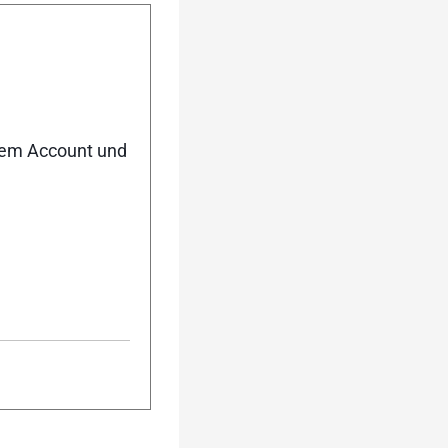
n in ihrer Heimat
ntwettbewerbs am
tartplatz in der
nem Account und
er, mit leichter
eine Medaille für
cupgewinnerin im
Silber gewann und
n Wochen sehr gut
Gymnasiastin (LBC
gen in allen drei