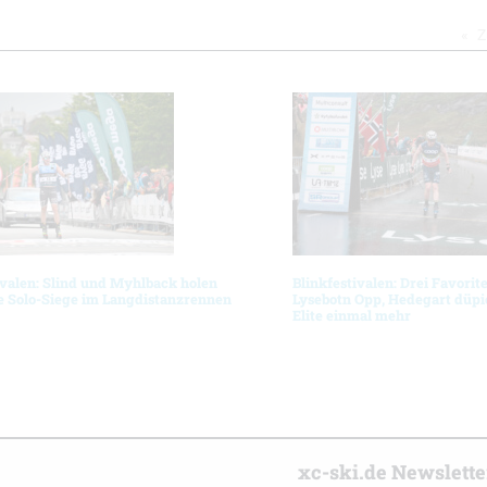
Z
ivalen: Slind und Myhlback holen
Blinkfestivalen: Drei Favorit
e Solo-Siege im Langdistanzrennen
Lysebotn Opp, Hedegart düpie
Elite einmal mehr
r
xc-ski.de Newslett