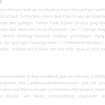
r
uro Stroem Solli der Konkurrenz ihren Stempel auf und hi
n Schach. Schnellster Mann beim Sprint war der Italiene
inale den quirligen Türken Fatih Yuksel. Bronze ging eben
 drei den Slowenen Anze Repansek. Der 17-jährige Ste
i seiner Weltcup-Premiere achtbar geschlagen: Rang
. am gestrigen Sonntag beim 11,3-Kilometer-Berglauf. 
erbe“, erklärte der Schüler, der nun hofft, dass er noch 
Schanzenplatz in Bad Griesbach gab es erstmals prächti
renpreise des Landes-Kultusministeriums und sie wu
egen) und Barbro Kvaale (Juniorinnen/Norwegen) überre
 Klasse, wie diese Veranstaltung organisiert wu