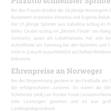
Pizzutto schnellster Sprinte
Bei den Frauen drückte die 28-jährige Norwegerin G
Russinnen Anastasia Voronina und Evgenia Baliuk i
Der 21-jährige Sprinter aus Valtellina schlug im F
Mirko Ceolan schlug im „kleinen Finale“ um Rang
Seebach), quasi als Lokalmatador, hat sich be
Achtelfinale am Samstag bei den Sprintern und 14
mich in Zukunft ausschließlich auf Rollski-Wettbew
bekommt.
Ehrenpreise an Norweger
Bei der Siegerehrung gestern in der Festhalle am 
die erfolgreichsten Junioren. Es waren die Eh
Schebesta (MdL) an Sondre Fossli (Junioren/Norw
tolle Leistungen gesehen und es war große
Landtagsabgeordnete.