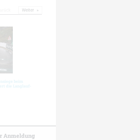
urück
Weiter
ensiege beim
rt die Langlauf-
er Anmeldung