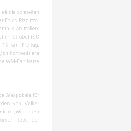
elt die schnellen
r Folco Pizzutto.
falls an Italien:
phan Strübel (SC
 13 am Freitag,
„Ich konzentriere
eine WM-Fahrkarte
ge Glaspokale für
rden von Volker
icht. „Wir haben
rde“, lobt der