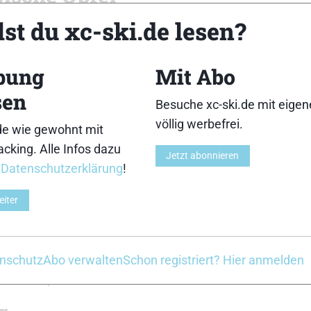
st du xc-ski.de lesen?
h vier Goldmedaillen und sie traten nach den Anschläge
rden, mit Trauerflor an. Vor dem ersten Duell des Spri
hmenden Sportler und Funktionäre aus elf Nationen am S
bung
Mit Abo
 Schweigeminute ein.
sen
Besuche xc-ski.de mit eige
inale
völlig werbefrei.
de wie gewohnt mit
as absolute Highlight der Veranstaltung. Die 163 Met
cking. Alle Infos dazu
Jetzt abonnieren
ekunden zurück. Die Stimmung war großartig, auch wenn k
r
Datenschutzerklärung
!
udi, die Junioren-Sprintsiegerin 2010 und Gesamt-Welt
elfinale an der schnellen Italienerin Anna Bolzahn, die 
eiter
n wurde. „Es war zu erwarten, ich hatte in den letzte
nt etwas vernachlässigt.“ Enttäuscht war die 16-jährige 
ren nächsten Auftritt hat. „Ich hoffe, dass ich in Norwe
nschutz
Abo verwalten
Schon registriert? Hier anmelden
udi die Euphoriebremse.