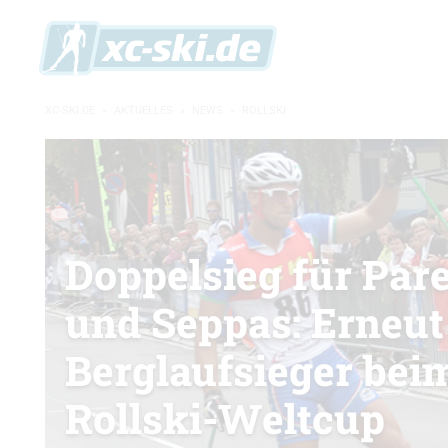
XC-SKI.DE
»
AKTUELLES
»
NEWS
»
ROLLSKI
Doppelsieg für Par
und Seppas: Erneut
Berglaufsieger bei
Rollski-Weltcup