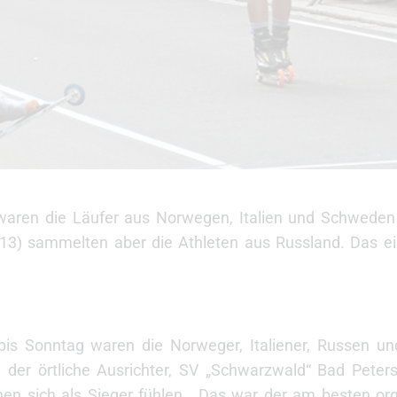
 waren die Läufer aus Norwegen, Italien und Schweden
 (13) sammelten aber die Athleten aus Russland. Das ei
bis Sonntag waren die Norweger, Italiener, Russen u
er örtliche Ausrichter, SV „Schwarzwald“ Bad Peters
en sich als Sieger fühlen. „Das war der am besten orga