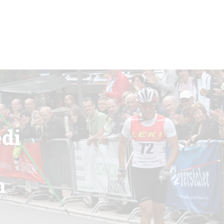
edi
m