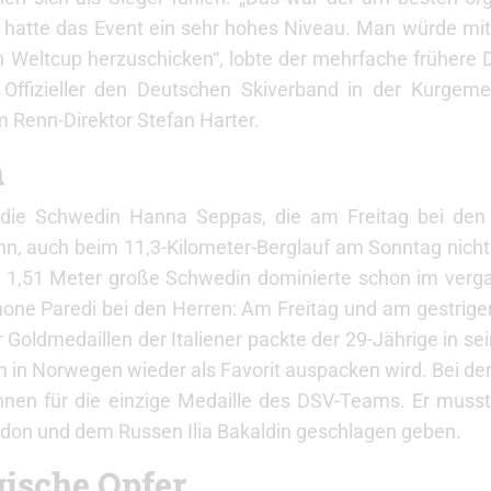
r hatte das Event ein sehr hohes Niveau. Man würde mit
n Weltcup herzuschicken“, lobte der mehrfache frühere 
s Offizieller den Deutschen Skiverband in der Kurgeme
m Renn-Direktor Stefan Harter.
n
n die Schwedin Hanna Seppas, die am Freitag bei den
nn, auch beim 11,3-Kilometer-Berglauf am Sonntag nich
nur 1,51 Meter große Schwedin dominierte schon im verg
mone Paredi bei den Herren: Am Freitag und am gestrig
r Goldmedaillen der Italiener packte der 29-Jährige in s
 in Norwegen wieder als Favorit auspacken wird. Bei de
nnen für die einzige Medaille des DSV-Teams. Er musst
don und dem Russen Ilia Bakaldin geschlagen geben.
ische Opfer