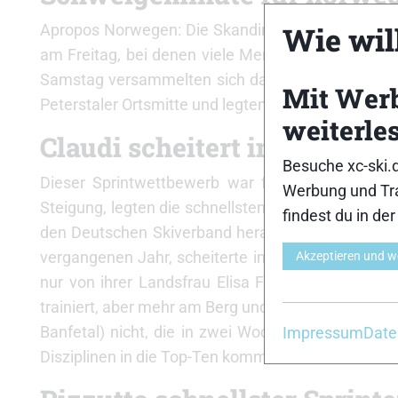
Wie will
Apropos Norwegen: Die Skandinavier sicherten sic
am Freitag, bei denen viele Menschen getötet wu
Samstag versammelten sich dann auch alle teilne
Mit Wer
Peterstaler Ortsmitte und legten gemeinsam eine
weiterle
Claudi scheitert im Viertelf
Besuche xc-ski.
Dieser Sprintwettbewerb war für die Zuschauer d
Werbung und Tra
Steigung, legten die schnellsten Sprinter in 18 S
findest du in de
den Deutschen Skiverband heraussprang. Kira Cla
vergangenen Jahr, scheiterte im Juniorinnen-Viert
Akzeptieren und w
nur von ihrer Landsfrau Elisa Fulcheri geschlage
trainiert, aber mehr am Berg und dadurch den Spri
Banfetal) nicht, die in zwei Wochen bei der WM ih
Impressum
Date
Disziplinen in die Top-Ten komme“, drückt Kira Cla