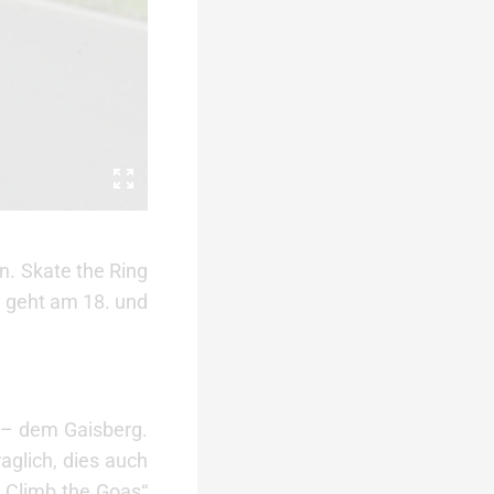
n. Skate the Ring
n geht am 18. und
 – dem Gaisberg.
aglich, dies auch
 „Climb the Goas“