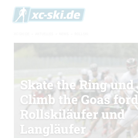
XC-SKI.DE
»
AKTUELLES
»
NEWS
»
ROLLSKI
Skate the Ring und
Climb the Goas for
Rollskiläufer und
Langläufer