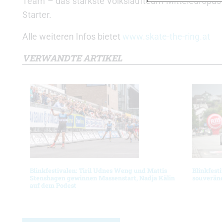
Team – das stärkste Volkslaufteam Mitteleuropas –
Starter.
Alle weiteren Infos bietet
www.skate-the-ring.at
VERWANDTE ARTIKEL
Blinkfestivalen: Tiril Udnes Weng und Mattis
Blinkfest
Stenshagen gewinnen Massenstart, Nadja Kälin
souverän
auf dem Podest