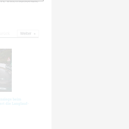
re internationale
urück
Weiter
ensiege beim
rt die Langlauf-