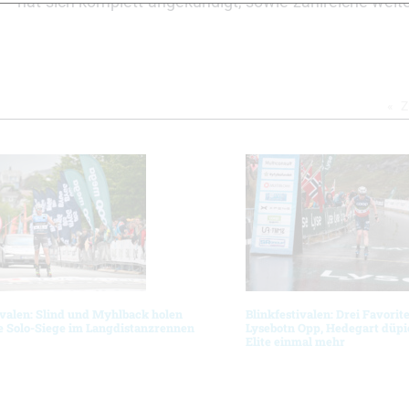
 hat sich komplett angekündigt, sowie zahlreiche weite
Z
ivalen: Slind und Myhlback holen
Blinkfestivalen: Drei Favorit
e Solo-Siege im Langdistanzrennen
Lysebotn Opp, Hedegart düpie
Elite einmal mehr