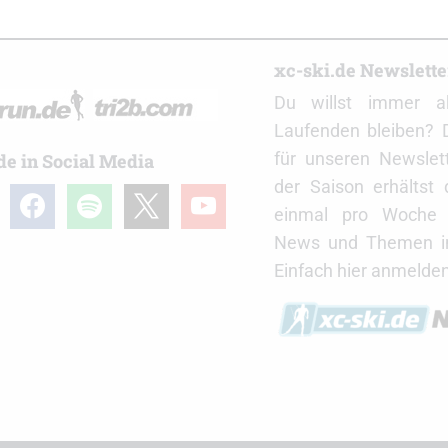
r
xc-ski.de Newslett
Du willst immer a
Laufenden bleiben? 
für unseren Newslet
de in Social Media
der Saison erhältst
gram
facebook
spotify
x
youtube
einmal pro Woche d
News und Themen in
Einfach hier anmelden