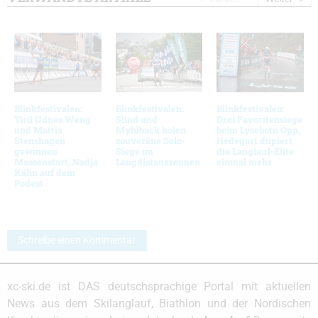
Blinkfestivalen:
Blinkfestivalen:
Blinkfestivalen:
Tiril Udnes Weng
Slind und
Drei Favoritensiege
und Mattis
Myhlback holen
beim Lysebotn Opp,
Stenshagen
souveräne Solo-
Hedegart düpiert
gewinnen
Siege im
die Langlauf-Elite
Massenstart, Nadja
Langdistanzrennen
einmal mehr
Kälin auf dem
Podest
Schreibe einen Kommentar
xc-ski.de ist DAS deutschsprachige Portal mit aktuellen
News aus dem Skilanglauf, Biathlon und der Nordischen