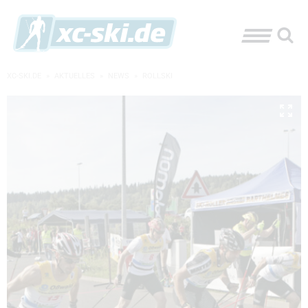
XC-SKI.DE
»
AKTUELLES
»
NEWS
»
ROLLSKI