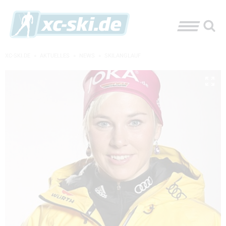
XC-SKI.DE
»
AKTUELLES
»
NEWS
»
SKILANGLAUF