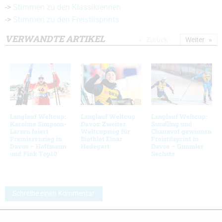
->
Stimmen zu den Klassikrennen
->
Stimmen zu den Freistilsprints
VERWANDTE ARTIKEL
Zurück
Weiter
Langlauf Weltcup:
Langlauf Weltcup
Langlauf Weltcup:
Karoline Simpson-
Davos: Zweiter
Sundling und
Larsen feiert
Weltcupsieg für
Chanavat gewinnen
Premierensieg in
Biathlet Einar
Freistilsprint in
Davos – Hoffmann
Hedegart
Davos – Gimmler
und Fink Top10
Sechste
Schreibe einen Kommentar