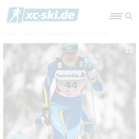
XC-SKI.DE
»
EVENTS
»
LANGLAUF-WELTCUP
»
DAVOS
»
NEWS