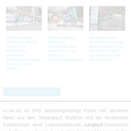
Blinkfestivalen:
Blinkfestivalen:
Blinkfestivalen:
Tiril Udnes Weng
Slind und
Drei Favoritensiege
und Mattis
Myhlback holen
beim Lysebotn Opp,
Stenshagen
souveräne Solo-
Hedegart düpiert
gewinnen
Siege im
die Langlauf-Elite
Massenstart, Nadja
Langdistanzrennen
einmal mehr
Kälin auf dem
Podest
Schreibe einen Kommentar
xc-ski.de ist DAS deutschsprachige Portal mit aktuellen
News aus dem Skilanglauf, Biathlon und der Nordischen
Kombination, einer Loipendatenbank,
Langlauf
-Community