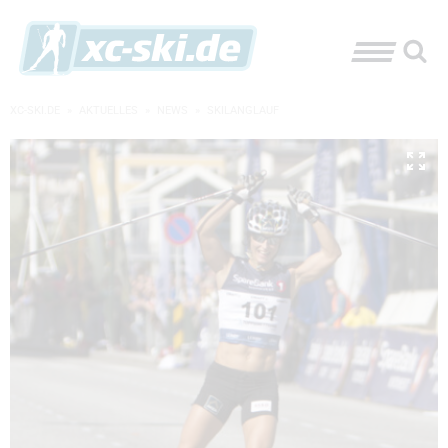
XC-SKI.DE
»
AKTUELLES
»
NEWS
»
SKILANGLAUF