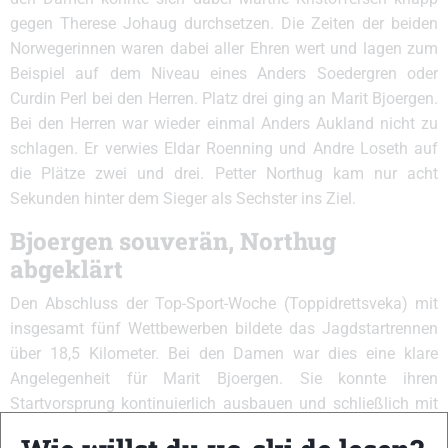
gegen Therese Johaug durchsetzen. Die Zeiten der beiden
Norwegerinnen waren dabei aller Ehren wert und lagen zum
Beispiel auf dem Niveau eines Anders Soedergren oder
Curdin Perl bei den Herren. Platz drei ging an Marit Bjoergen.
Bei den Herren war wieder einmal Anders Aukland nicht zu
schlagen. Er verwies Eldar Roenning und Andre Loseth auf
die Plätze zwei und drei. Petter Northug kam nur acht
Sekunden hinter dem Sieger als Sechster ins Ziel.
Bjoergen souverän, Northug
abgeklärt
Den Abschluss der Top-Sport-Woche (Toppidrettsveka) mit
insgesamt fünf Wettbewerben bildete das Jagdstartrennen
über 18,5 Kilometer. Bei den Damen war dies eine klare
Angelegenheit für Marit Bjoergen. Sie konnte ihren
Startvorsprung kontinuierlich ausbauen und schließlich mit
1:50 Minuten Vorsprung vor Marthe Kristoffersen gewinnen.