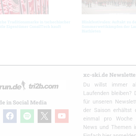
che Traditionsmarke in tschechischer
Blinkfestivalen: Auftakt zu d
tle Eigentümer ConsilTech kauft
Sommerwettkämpfen der Lan
Biathleten
r
xc-ski.de Newslett
Du willst immer a
Laufenden bleiben? 
für unseren Newslet
de in Social Media
der Saison erhältst
gram
facebook
spotify
x
youtube
einmal pro Woche d
News und Themen in
Einfach hier anmelden