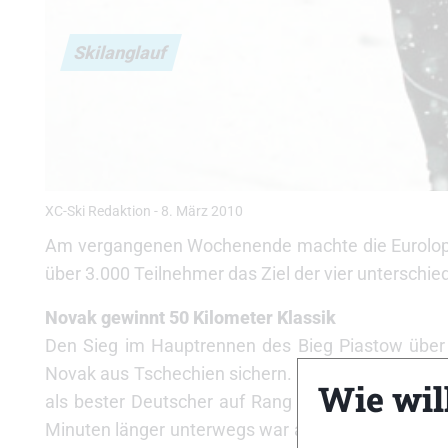
Skilanglauf
XC-Ski Redaktion
-
8. März 2010
Am vergangenen Wochenende machte die Euroloppet
über 3.000 Teilnehmer das Ziel der vier unterschi
Novak gewinnt 50 Kilometer Klassik
Den Sieg im Hauptrennen des Bieg Piastow über e
Novak aus Tschechien sichern. Er gewann vor sei
Wie will
als bester Deutscher auf Rang zwölf ins Ziel. Sch
Minuten länger unterwegs war als ihr tschechisc