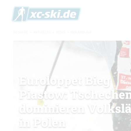
XC-SKI.DE
»
AKTUELLES
»
NEWS
»
SKILANGLAUF
Euroloppet Bieg
Piastow: Tscheche
dominieren Volksl
in Polen