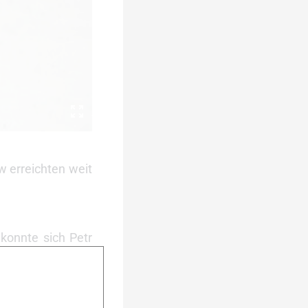
 erreichten weit
konnte sich Petr
 Jens Neuber kam
lova, die nur elf
das 26 Kilometer