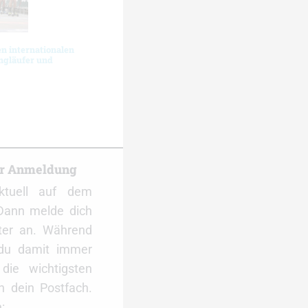
en internationalen
gläufer und
er Anmeldung
ktuell auf dem
Dann melde dich
ter an. Während
 du damit immer
ie wichtigsten
 dein Postfach.
: