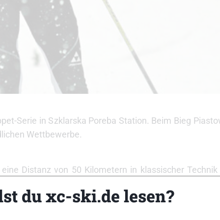
-Serie in Szklarska Poreba Station. Beim Bieg Piastow
edlichen Wettbewerbe.
ine Distanz von 50 Kilometern in klassischer Technik 
nen Landsleuten Dusan Augustiniak und Daniel Slechta.
st du xc-ski.de lesen?
nellste bei den Damen war Weltcupstarterin Kamila Rajd
her Landsmann Novak. Jiri Rocarek (Tschechien) gewann 