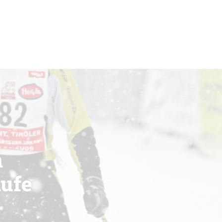
n
äufe