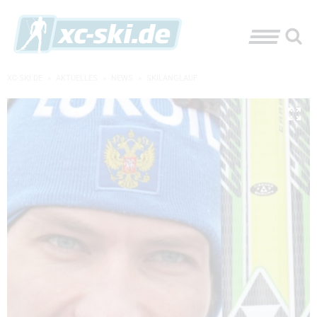
XC-SKI.DE
»
AKTUELLES
»
NEWS
»
SKILANGLAUF