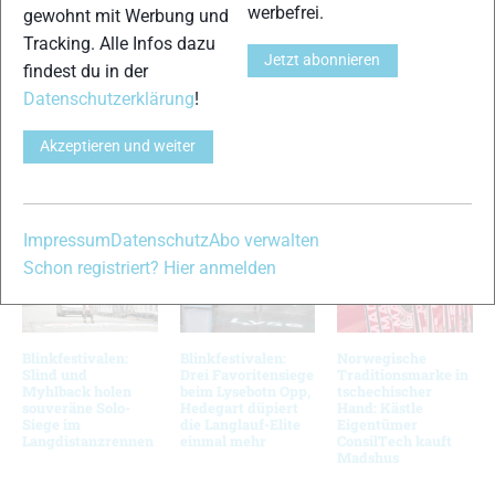
Trainingsläufe mit, wie Cheftrainer Yuri Kaminsky in der
werbefrei.
gewohnt mit Werbung und
russischen Presse mitteilte. Stanislav Bogdanov erreichte
Tracking. Alle Infos dazu
knapp hinter seinem Teamkollegen den dritten Rang vor
Jetzt abonnieren
findest du in der
Alexander Panzhinskiy und dem Schweizer Mauro Gruber,
Datenschutzerklärung
!
der im Ziel 15 Sekunden Rückstand auf seinen
Teamkollegen aufwies.
Akzeptieren und weiter
VERWANDTE ARTIKEL
Zurück
Weiter
Impressum
Datenschutz
Abo verwalten
Schon registriert? Hier anmelden
Blinkfestivalen:
Blinkfestivalen:
Norwegische
Slind und
Drei Favoritensiege
Traditionsmarke in
Myhlback holen
beim Lysebotn Opp,
tschechischer
souveräne Solo-
Hedegart düpiert
Hand: Kästle
Siege im
die Langlauf-Elite
Eigentümer
Langdistanzrennen
einmal mehr
ConsilTech kauft
Madshus