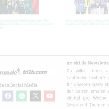
 Kurznews: Neuigkeiten vom IOC,
Hauptsponsor zieht sich zur
nde und schwedischer Erfolg bei der
Sponsoren und WM im Skila
WM
r
xc-ski.de Newslett
Du willst immer a
Laufenden bleiben? 
für unseren Newslet
de in Social Media
der Saison erhältst
gram
facebook
spotify
x
youtube
einmal pro Woche d
News und Themen in