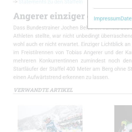
->
Statements zu den Staffeln
Angerer einziger deutscher 
Impressum
Date
Dass Bundestrainer Jochen Behle im Vorfeld des e
Athleten stellte, war nicht unbedingt überrasche
wohl auch er nicht erwartet. Einziger Lichtblic
im Freistilrennen von Tobias Angerer und der Ka
mehreren Konkurrentinnen zumindest noch den
Startläufer der Staffel 400 Meter am Berg ohne S
einen Aufwärtstrend erkennen zu lassen.
VERWANDTE ARTIKEL