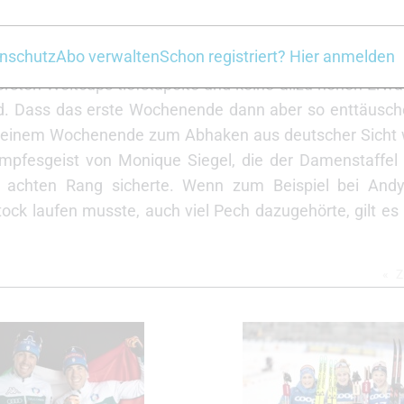
Lichtblick
nschutz
Abo verwalten
Schon registriert? Hier anmelden
rsten Weltcups tiefstapelte und keine allzu hohen Erw
nd. Dass das erste Wochenende dann aber so enttäusche
k an einem Wochenende zum Abhaken aus deutscher Sicht 
mpfesgeist von Monique Siegel, die der Damenstaffel i
 achten Rang sicherte. Wenn zum Beispiel bei Andy
tock laufen musste, auch viel Pech dazugehörte, gilt e
Z