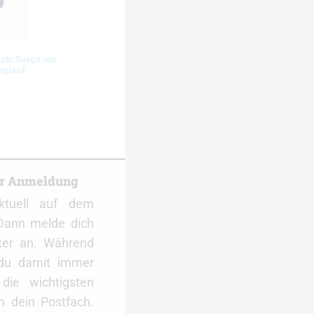
ück: Sorge um
nglauf
er Anmeldung
ktuell auf dem
Dann melde dich
ter an. Während
 du damit immer
ie wichtigsten
 dein Postfach.