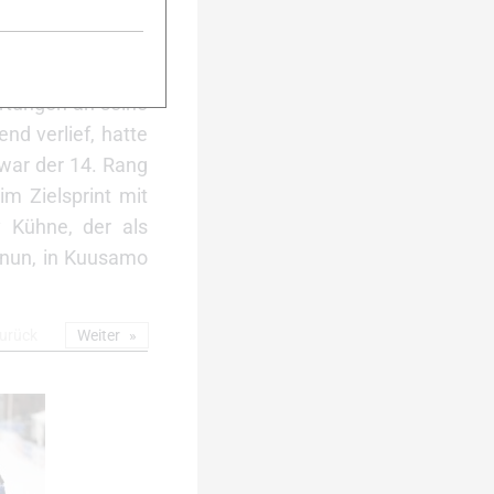
artungen an seine
nd verlief, hatte
war der 14. Rang
m Zielsprint mit
 Kühne, der als
s nun, in Kuusamo
urück
Weiter