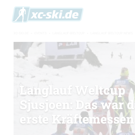
XC-SKI.DE
»
EVENTS
»
LANGLAUF-WELTCUP
»
LANGLAUF WELTCUP NEWS
Langlauf Weltcup
Sjusjoen: Das war 
erste Kräftemessen