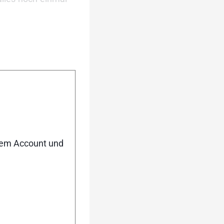
al als Sieger die
, wie auf Bildern
ichts mit seinen
doch nicht, worum
nem Account und
asst. Lest nach,
ennen sagten.