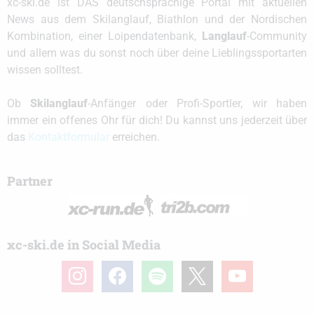
xc-ski.de ist DAS deutschsprachige Portal mit aktuellen
News aus dem Skilanglauf, Biathlon und der Nordischen
Kombination, einer Loipendatenbank,
Langlauf
-Community
und allem was du sonst noch über deine Lieblingssportarten
wissen solltest.
Ob
Skilanglauf
-Anfänger oder Profi-Sportler, wir haben
immer ein offenes Ohr für dich! Du kannst uns jederzeit über
das
Kontaktformular
erreichen.
Partner
xc-ski.de in Social Media
instagram
facebook
spotify
x
youtube