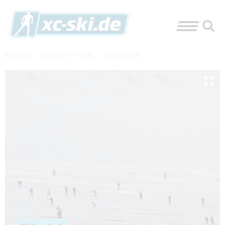
XC-SKI.DE
»
AKTUELLES
»
NEWS
»
SKILANGLAUF