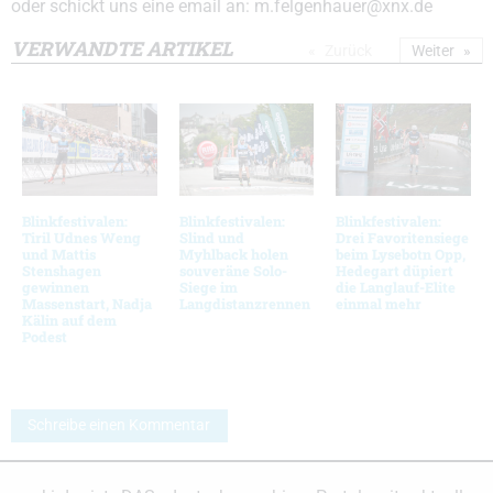
oder schickt uns eine email an: m.felgenhauer@xnx.de
VERWANDTE ARTIKEL
Zurück
Weiter
Blinkfestivalen:
Blinkfestivalen:
Blinkfestivalen:
Tiril Udnes Weng
Slind und
Drei Favoritensiege
und Mattis
Myhlback holen
beim Lysebotn Opp,
Stenshagen
souveräne Solo-
Hedegart düpiert
gewinnen
Siege im
die Langlauf-Elite
Massenstart, Nadja
Langdistanzrennen
einmal mehr
Kälin auf dem
Podest
Schreibe einen Kommentar