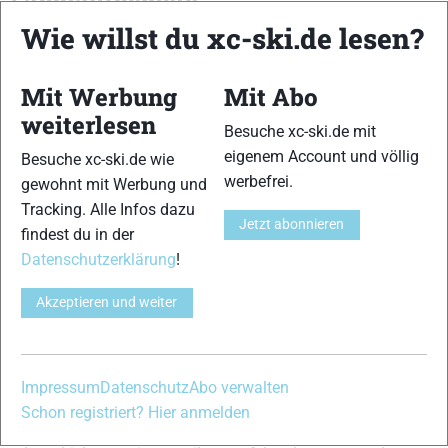
Langlaufgebiete
Wie willst du xc-ski.de lesen?
Der in den letzten Wochen bereits hochfrequentierte
Schnalstaler Gletscher kann weiterhin fünf Kilometer an
Loipen für Klassik und Skating bieten. Neu hinzugekommen
Mit Werbung
Mit Abo
sind dagegen drei Kilometer in Livigno. Dort kann auf einer
weiterlesen
Besuche xc-ski.de mit
Höhe von knapp über 1.800 Metern doch etwas unterhalb
eigenem Account und völlig
Besuche xc-ski.de wie
der Gletscherhöhe trainiert werden.
werbefrei.
gewohnt mit Werbung und
Keine Loipen in Deutschland
Tracking. Alle Infos dazu
Jetzt abonnieren
findest du in der
Nach einigen ersten Versuchen in der letzten Woche sind in
Datenschutzerklärung
!
Deutschland nun leider keine gespurten Loipen mehr
vorhanden. Die vereinzelten Schneefälle der nächsten Tage
Akzeptieren und weiter
werden daran wahrscheinlich nicht allzu viel ändern. Es
bleibt also einzig die Skihalle in Oberhof als
Trainingsmöglichkeit für Skilangläufer.
Impressum
Datenschutz
Abo verwalten
Habt ihr weitere Informationen zu bereits gespurten oder
Schon registriert? Hier anmelden
gewalzten Loipen? Dann kommentiert einfach diesen Artikel