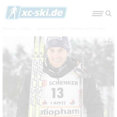
XC-SKI.DE
»
EVENTS
»
LANGLAUF-WELTCUP
»
LANGLAUF WELTCUP NEWS