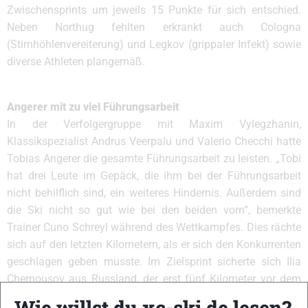
Zwischensprints um jeweils 15 Punkte für sich entschied.
Neben Northug fehlten erkrankt auch Cologna
(Stirnhöhlenvereiterung) und Legkov (grippaler Infekt) sowie
diverse Athleten plangemäß.
Angerer mit zu viel Führungsarbeit
In der Verfolgergruppe mit Maxim Vylegzhanin,
Klassikspezialist Andrus Veerpalu und Valerio Checchi hatte
Tobias Angerer die gesamte Führungsarbeit zu leisten. „Tobi
hat drei Leute im Gepäck, die ihm bei der Führungsarbeit
nicht behilflich sind, ein weiteres Hindernis. Außerdem sind
die Ski nicht so gut wie bei den beiden vorn“, bemerkte
Trainer Cuno Schreyl während des Wettkampfes. Dies rächte
sich auf den letzten Kilometern, als er sich den Konkurrenten
geschlagen geben musste. Im Zielsprint sicherte sich Ilia
Chernousov aus Russland, der erst fünf Kilometer vor dem
Ziel den Anschluss an die Gruppe geschafft hatte, den
Wie willst du xc-ski.de lesen?