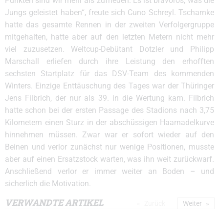
Punkten sind wir mehr als zufrieden. Es ist bravorös, was die
Jungs geleistet haben“, freute sich Cuno Schreyl. Tscharnke
hatte das gesamte Rennen in der zweiten Verfolgergruppe
mitgehalten, hatte aber auf den letzten Metern nicht mehr
viel zuzusetzen. Weltcup-Debütant Dotzler und Philipp
Marschall erliefen durch ihre Leistung den erhofften
sechsten Startplatz für das DSV-Team des kommenden
Winters. Einzige Enttäuschung des Tages war der Thüringer
Jens Filbrich, der nur als 39. in die Wertung kam. Filbrich
hatte schon bei der ersten Passage des Stadions nach 3,75
Kilometern einen Sturz in der abschüssigen Haarnadelkurve
hinnehmen müssen. Zwar war er sofort wieder auf den
Beinen und verlor zunächst nur wenige Positionen, musste
aber auf einen Ersatzstock warten, was ihn weit zurückwarf.
Anschließend verlor er immer weiter an Boden – und
sicherlich die Motivation.
VERWANDTE ARTIKEL
Zurück
Weiter