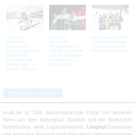
Langlauf
Langlauf
Hauptsponsor zieht
Kurznews:
Kurznews:
sich zurück: Sorge
Poromaa im
Neuigkeiten vom
um Sponsoren und
Verletzungspech,
IOC, Karriereende
WM im Skilanglauf
Hochzeit bei
und schwedischer
Ketterson und
Erfolg bei der
Klaebo beim
Hyrox-WM
Lofoten Skyrace
Schreibe einen Kommentar
xc-ski.de ist DAS deutschsprachige Portal mit aktuellen
News aus dem Skilanglauf, Biathlon und der Nordischen
Kombination, einer Loipendatenbank,
Langlauf
-Community
und allem was du sonst noch über deine Lieblingssportarten