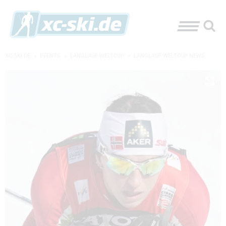
XC-SKI.DE
»
EVENTS
»
LANGLAUF-WELTCUP
»
LANGLAUF WELTCUP NEWS