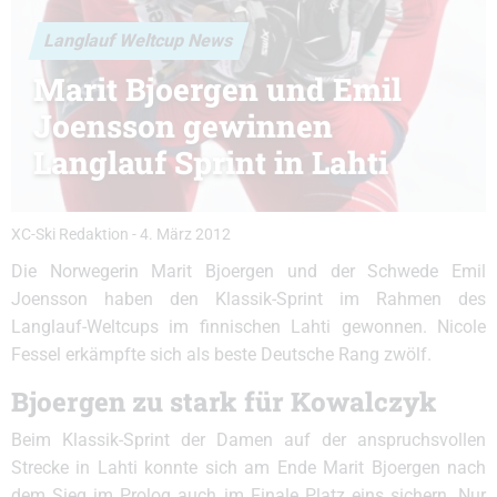
Langlauf Weltcup News
Marit Bjoergen und Emil
Joensson gewinnen
Langlauf Sprint in Lahti
XC-Ski Redaktion
-
4. März 2012
Die Norwegerin Marit Bjoergen und der Schwede Emil
Joensson haben den Klassik-Sprint im Rahmen des
Langlauf-Weltcups im finnischen Lahti gewonnen. Nicole
Fessel erkämpfte sich als beste Deutsche Rang zwölf.
Bjoergen zu stark für Kowalczyk
Beim Klassik-Sprint der Damen auf der anspruchsvollen
Strecke in Lahti konnte sich am Ende Marit Bjoergen nach
dem Sieg im Prolog auch im Finale Platz eins sichern. Nur