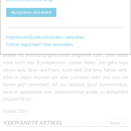
Wochen eine Teilbelastung ermöglicht. „Der Heilungsverlauf
ist nahezu perfekt“, erklärte DSV Mannschaftsarzt Dr. Stefan
Akzeptieren und weiter
Pecher, „im Wasser kann Franz schon die ersten Belastungen
absolvieren. Über den DSV haben wir ihm außerdem einen
Spezialschuh anfertigen lassen, mit dem er voraussichtlich
Impressum
Datenschutz
Abo verwalten
in etwa zwei Wochen wieder mit dem spezifischen
Schon registriert? Hier anmelden
Langlauftraining beginnen kann.“ Wann Franz Göring dann
wieder ins Wettkampfgeschehen eingreifen kann, steht indes
noch nicht fest. Bundestrainer Jochen Behle: „Ich gehe man
davon aus, dass uns Franz noch eine Zeit lang fehlen wird.
Alles in allem müssen wir aber zufrieden sein, wie sich die
Sache jetzt entwickelt. Ich bin deshalb ganz zuversichtlich,
dass er spätestens zum Jahreswechsel wieder zu einhundert
Prozent fit ist.“
Quelle: DSV
VERWANDTE ARTIKEL
Zurück
Weiter