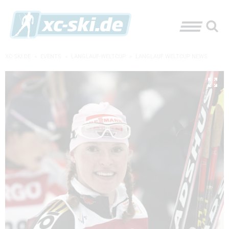
XC-SKI.DE
»
EVENTS
»
LANGLAUF-WELTCUP
»
LANGLAUF WELTCUP NEWS