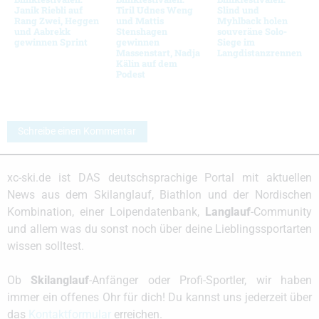
Janik Riebli auf
Tiril Udnes Weng
Slind und
Rang Zwei, Heggen
und Mattis
Myhlback holen
und Aabrekk
Stenshagen
souveräne Solo-
gewinnen Sprint
gewinnen
Siege im
Massenstart, Nadja
Langdistanzrennen
Kälin auf dem
Podest
Schreibe einen Kommentar
xc-ski.de ist DAS deutschsprachige Portal mit aktuellen
News aus dem Skilanglauf, Biathlon und der Nordischen
Kombination, einer Loipendatenbank,
Langlauf
-Community
und allem was du sonst noch über deine Lieblingssportarten
wissen solltest.
Ob
Skilanglauf
-Anfänger oder Profi-Sportler, wir haben
immer ein offenes Ohr für dich! Du kannst uns jederzeit über
das
Kontaktformular
erreichen.