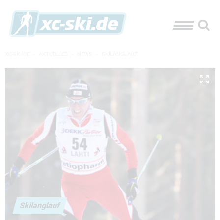
XC-SKI.DE
»
AKTUELLES
»
NEWS
»
SKILANGLAUF
Skilanglauf