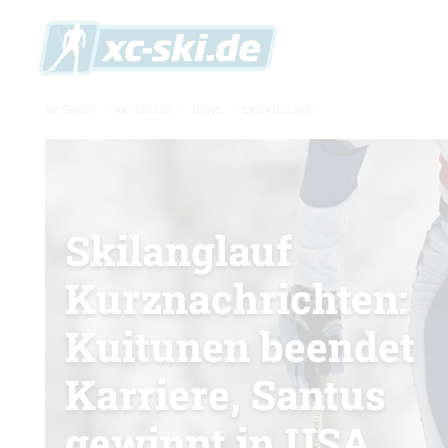
XC-SKI.DE
»
AKTUELLES
»
NEWS
»
SKILANGLAUF
Skilanglauf
Kurznachrichten:
Kuitunen beendet
Karriere, Santus
gewinnt in USA