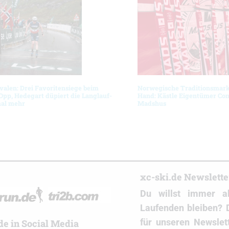
ivalen: Drei Favoritensiege beim
Norwegische Traditionsmarke
Opp, Hedegart düpiert die Langlauf-
Hand: Kästle Eigentümer Con
mal mehr
Madshus
r
xc-ski.de Newslett
Du willst immer a
Laufenden bleiben? 
für unseren Newslet
de in Social Media