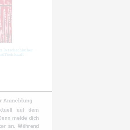
 in tschechischer
silTech kauft
er Anmeldung
ktuell auf dem
Dann melde dich
ter an. Während