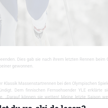
e beenden. Dies gab sie nach ihrem letzten Rennen beim
ebeiner gewonnen.
r Klassik Massenstartrennen bei den Olympischen Spiele
kündigt. Dem finnischen Fernsehsender YLE erklärte si
de. „Darauf können sie wetten! Meine letzte Saison we
ihrer Karriere fünf Weltmeistertitel erringen, insgesamt 