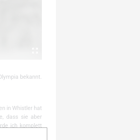
 Olympia bekannt.
n in Whistler hat
e, dass sie aber
rde ich komplett
neun Medaillen bei