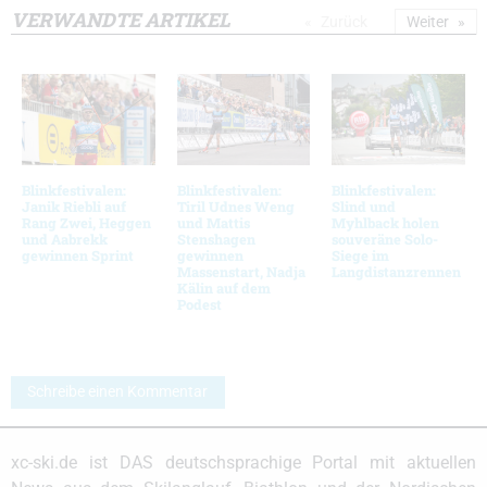
VERWANDTE ARTIKEL
Zurück
Weiter
Blinkfestivalen:
Blinkfestivalen:
Blinkfestivalen:
Janik Riebli auf
Tiril Udnes Weng
Slind und
Rang Zwei, Heggen
und Mattis
Myhlback holen
und Aabrekk
Stenshagen
souveräne Solo-
gewinnen Sprint
gewinnen
Siege im
Massenstart, Nadja
Langdistanzrennen
Kälin auf dem
Podest
Schreibe einen Kommentar
xc-ski.de ist DAS deutschsprachige Portal mit aktuellen