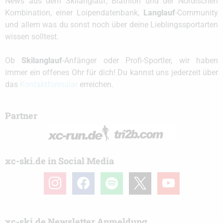
News aus dem Skilanglauf, Biathlon und der Nordischen
Kombination, einer Loipendatenbank,
Langlauf
-Community
und allem was du sonst noch über deine Lieblingssportarten
wissen solltest.
Ob
Skilanglauf
-Anfänger oder Profi-Sportler, wir haben
immer ein offenes Ohr für dich! Du kannst uns jederzeit über
das
Kontaktformular
erreichen.
Partner
xc-ski.de in Social Media
instagram
facebook
spotify
x
youtube
xc-ski.de Newsletter Anmeldung