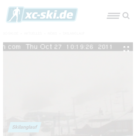
XC-SKI.DE
»
AKTUELLES
»
NEWS
»
SKILANGLAUF
Skilanglauf