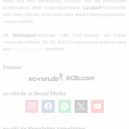
News aus dem Skilanglauf, Biathlon und der Nordischen
Kombination, einer Loipendatenbank,
Langlauf
-Community
und allem was du sonst noch über deine Lieblingssportarten
wissen solltest.
Ob
Skilanglauf
-Anfänger oder Profi-Sportler, wir haben
immer ein offenes Ohr für dich! Du kannst uns jederzeit über
das
Kontaktformular
erreichen.
Partner
xc-ski.de in Social Media
instagram
facebook
spotify
x
youtube
xc-ski.de Newsletter Anmeldung