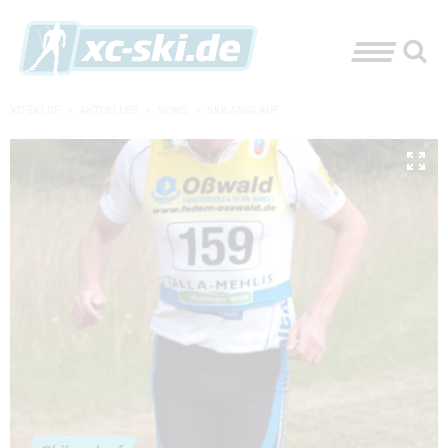
XC-SKI.DE
»
AKTUELLES
»
NEWS
»
SKILANGLAUF