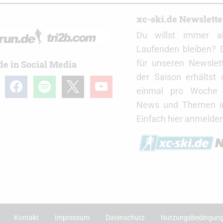
r
xc-ski.de Newslett
Du willst immer a
Laufenden bleiben? 
für unseren Newslet
de in Social Media
der Saison erhältst
gram
facebook
spotify
x
youtube
einmal pro Woche d
News und Themen in
Einfach hier anmelden
Kontakt
Impressum
Datenschutz
Nutzungsbedingun