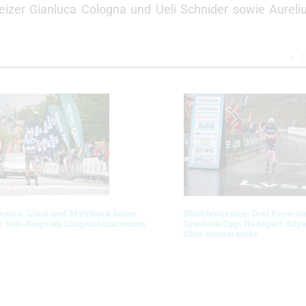
eizer Gianluca Cologna und Ueli Schnider sowie Aureli
Z
ivalen: Slind und Myhlback holen
Blinkfestivalen: Drei Favorit
e Solo-Siege im Langdistanzrennen
Lysebotn Opp, Hedegart düpie
Elite einmal mehr