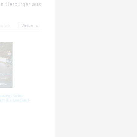
us Herburger aus
urück
Weiter
ensiege beim
rt die Langlauf-