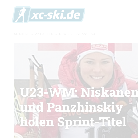
XC-SKI.DE
»
AKTUELLES
»
NEWS
»
SKILANGLAUF
U23-WM: Niskane
und Panzhinskiy
holen Sprint-Titel