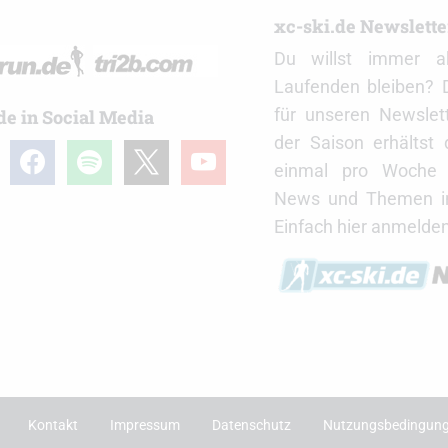
r
xc-ski.de Newslett
Du willst immer a
Laufenden bleiben? 
für unseren Newslet
de in Social Media
der Saison erhältst
gram
facebook
spotify
x
youtube
einmal pro Woche d
News und Themen in
Einfach hier anmelden
Kontakt
Impressum
Datenschutz
Nutzungsbedingun