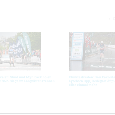
Z
ivalen: Slind und Myhlback holen
Blinkfestivalen: Drei Favorit
e Solo-Siege im Langdistanzrennen
Lysebotn Opp, Hedegart düpie
Elite einmal mehr