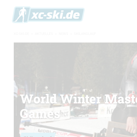
XC-SKI.DE
»
AKTUELLES
»
NEWS
»
SKILANGLAUF
World Winter Mast
Games