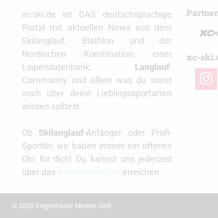
Partne
xc-ski.de ist DAS deutschsprachige
Portal mit aktuellen News aus dem
Skilanglauf, Biathlon und der
Nordischen Kombination, einer
xc-ski.
Loipendatenbank,
Langlauf
-
insta
Community und allem was du sonst
noch über deine Lieblingssportarten
wissen solltest.
Ob
Skilanglauf
-Anfänger oder Profi-
Sportler, wir haben immer ein offenes
Ohr für dich! Du kannst uns jederzeit
über das
Kontaktformular
erreichen.
© 2026 Felgenhauer Medien GbR