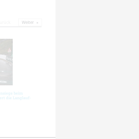
urück
Weiter
ensiege beim
rt die Langlauf-