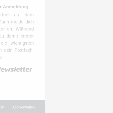
er Anmeldung
ktuell auf dem
Dann melde dich
ter an. Während
 du damit immer
ie wichtigsten
 dein Postfach.
:
gen
Abo verwalten