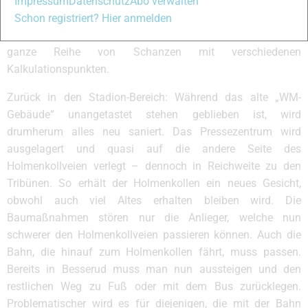
dienen sollen. Bisher gab es im Osloer Gebiet keine solchen
Impressum
Datenschutz
Abo verwalten
Möglichkeiten, was schon lange kritisiert wurde. Nun baut
Schon registriert? Hier anmelden
man im Rahmen der Erweiterung zur WM 2011 gleich eine
ganze Reihe von Schanzen mit verschiedenen
Kalkulationspunkten.
Zurück in den Stadion-Bereich: Während das alte „WM-
Gebäude“ unangetastet stehen geblieben ist, wird
drumherum alles neu saniert. Das Pressezentrum wird
ausgelagert und quasi auf die andere Seite des
Holmenkollveien verlegt – dennoch in Reichweite zu den
Tribünen. So erhält der Holmenkollen ein neues Gesicht,
obwohl auch viel Altes erhalten bleiben wird. Die
Baumaßnahmen stören nur die Anlieger, welche nun
schwerer den Holmenkollveien passieren können. Auch die
Bahn, die hinauf zum Holmenkollen fährt, muss passen.
Bereits in Besserud muss man nun aussteigen und den
restlichen Weg zu Fuß oder mit dem Bus zurücklegen.
Problematischer wird es für diejenigen, die mit der Bahn