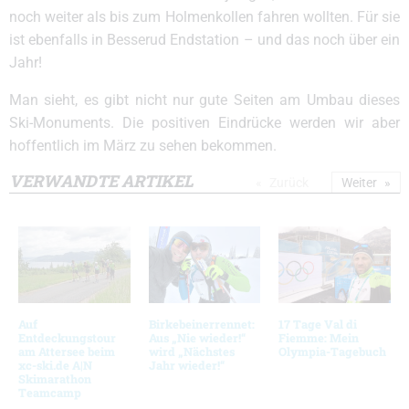
noch weiter als bis zum Holmenkollen fahren wollten. Für sie
ist ebenfalls in Besserud Endstation – und das noch über ein
Jahr!
Man sieht, es gibt nicht nur gute Seiten am Umbau dieses
Ski-Monuments. Die positiven Eindrücke werden wir aber
hoffentlich im März zu sehen bekommen.
VERWANDTE ARTIKEL
Zurück
Weiter
Auf
Birkebeinerrennet:
17 Tage Val di
Entdeckungstour
Aus „Nie wieder!“
Fiemme: Mein
am Attersee beim
wird „Nächstes
Olympia-Tagebuch
xc-ski.de A|N
Jahr wieder!“
Skimarathon
Teamcamp