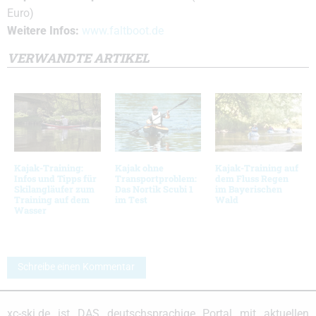
Euro)
Weitere Infos:
www.faltboot.de
VERWANDTE ARTIKEL
Kajak-Training:
Kajak ohne
Kajak-Training auf
Infos und Tipps für
Transportproblem:
dem Fluss Regen
Skilangläufer zum
Das Nortik Scubi 1
im Bayerischen
Training auf dem
im Test
Wald
Wasser
Schreibe einen Kommentar
xc-ski.de ist DAS deutschsprachige Portal mit aktuellen