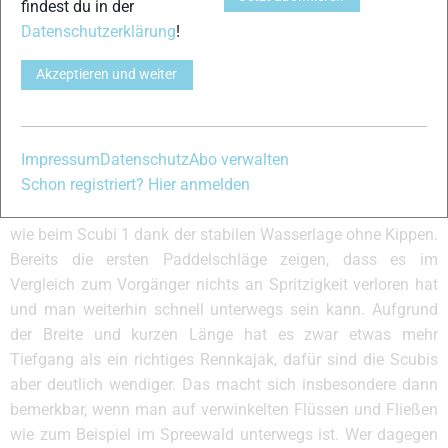
findest du in der
und bietet insbesondere großen Personen viel Platz und
Datenschutzerklärung
!
Beinfreiheit. Gegen Spritzwasser schützt das optional
erhältliche Verdeckt, das einfach mittels Klettverschluss
Akzeptieren und weiter
aufgebracht wird. Beim Verdeck inklusive ist eine Schürze,
die an kalten und nassen Tagen am Körper anliegt und so
jegliches Eindringen von Wasser verhindert. Ungefähr 15
Impressum
Datenschutz
Abo verwalten
Minuten habe ich für den Aufbau benötigt, beim nächsten
Schon registriert? Hier anmelden
Mal schaffe ich es sicher in zehn! Dann kann es losgehen
und ich lasse das Scubi Lite zu Wasser. Der Einstieg gelingt
wie beim Scubi 1 dank der stabilen Wasserlage ohne Kippen.
Bereits die ersten Paddelschläge zeigen, dass es im
Vergleich zum Vorgänger nichts an Spritzigkeit verloren hat
und man weiterhin schnell unterwegs sein kann. Aufgrund
der Breite und kurzen Länge hat es zwar etwas mehr
Tiefgang als ein richtiges Rennkajak, dafür sind die Scubis
aber deutlich wendiger. Das macht sich insbesondere dann
bemerkbar, wenn man auf verwinkelten Flüssen und Fließen
wie zum Beispiel im Spreewald unterwegs ist. Wer dagegen