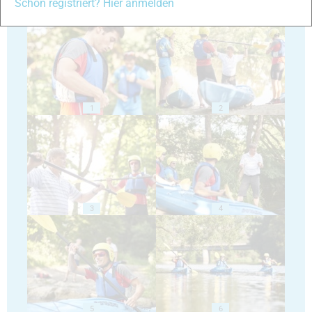
Schon registriert? Hier anmelden
1
2
3
4
5
6