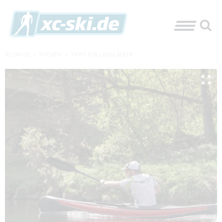
XC-SKI.DE
»
THEMEN
»
TIPPS FÜR LANGLÄUFER