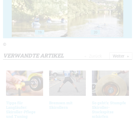
19
20
©
VERWANDTE ARTIKEL
Zurück
Weiter
Tipps für
Bremsen mit
So geht’s: Stumpfe
Langläufer:
Skirollern
Skiroller-
Skiroller-Pflege
Stockspitze
und Tuning
schärfen