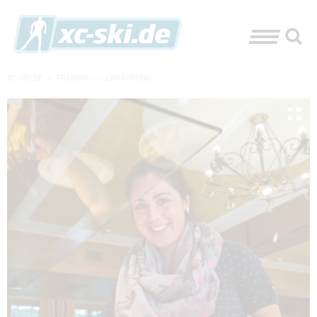
XC-SKI.DE
»
TRAINING
»
ERNÄHRUNG