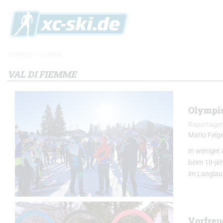
XC-SKI.DE
»
LOIPEN
VAL DI FIEMME
Olympis
Reportage
Mario Felg
In weniger 
beim 10-jä
im Langlau
Vorfreu