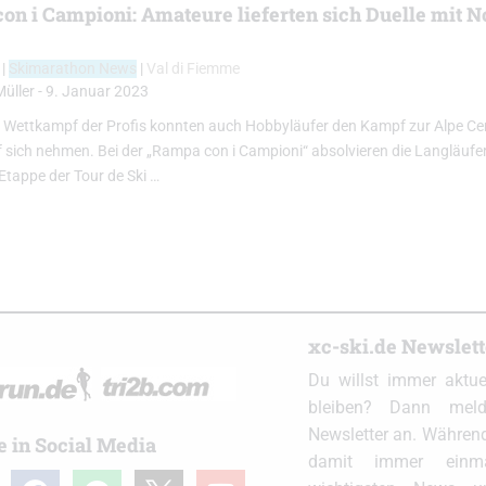
on i Campioni: Amateure lieferten sich Duelle mit 
a
|
Skimarathon News
|
Val di Fiemme
Müller
-
9. Januar 2023
Wettkampf der Profis konnten auch Hobbyläufer den Kampf zur Alpe Cer
uf sich nehmen. Bei der „Rampa con i Campioni“ absolvieren die Langläufe
 Etappe der Tour de Ski …
xc-ski.de Newslet
Du willst immer aktu
bleiben? Dann meld
Newsletter an. Während
e in Social Media
damit immer einm
ram
facebook
spotify
x
youtube