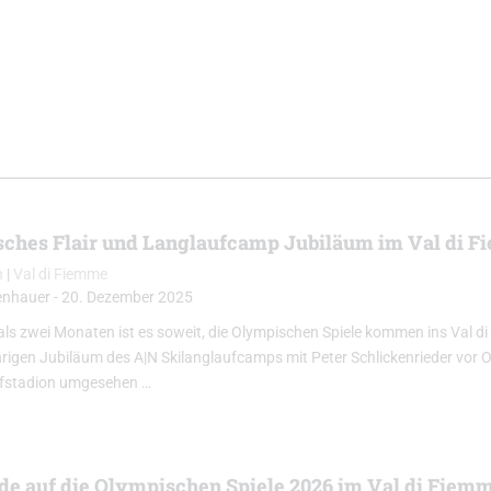
ches Flair und Langlaufcamp Jubiläum im Val di 
n
|
Val di Fiemme
enhauer
-
20. Dezember 2025
als zwei Monaten ist es soweit, die Olympischen Spiele kommen ins Val d
hrigen Jubiläum des A|N Skilanglaufcamps mit Peter Schlickenrieder vor 
fstadion umgesehen …
de auf die Olympischen Spiele 2026 im Val di Fiem