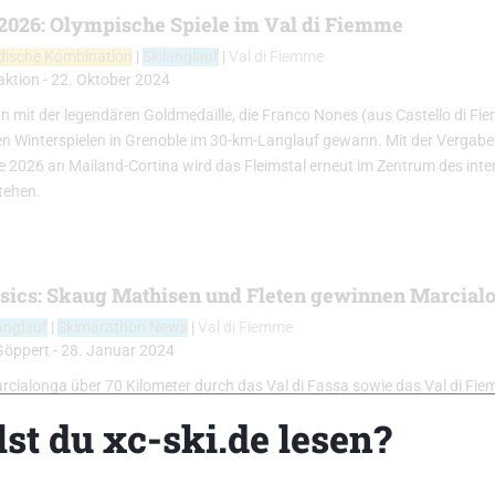
 2026: Olympische Spiele im Val di Fiemme
dische Kombination
|
Skilanglauf
|
Val di Fiemme
aktion
-
22. Oktober 2024
n mit der legendären Goldmedaille, die Franco Nones (aus Castello di Fi
n Winterspielen in Grenoble im 30-km-Langlauf gewann. Mit der Vergab
e 2026 an Mailand-Cortina wird das Fleimstal erneut im Zentrum des int
tehen.
ssics: Skaug Mathisen und Fleten gewinnen Marcialo
anglauf
|
Skimarathon News
|
Val di Fiemme
Göppert
-
28. Januar 2024
rcialonga über 70 Kilometer durch das Val di Fassa sowie das Val di Fi
onrennen der Ski Classics statt…
st du xc-ski.de lesen?