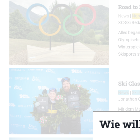
Road to
News
|
Nor
XC-Ski Red
Alles began
Olympische
Winterspiel
Skisports s
Ski Cla
News
|
Skil
Jonathan 
Mit dem Ma
siebte Sais
Wie will