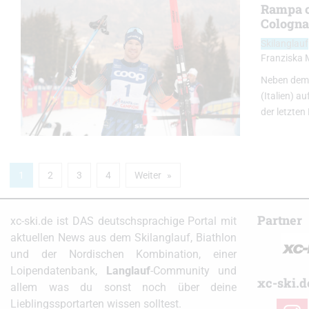
Rampa c
Cologn
Skilanglauf
Franziska 
Neben dem 
(Italien) a
der letzten
1
2
3
4
Weiter
Partner
xc-ski.de ist DAS deutschsprachige Portal mit
aktuellen News aus dem Skilanglauf, Biathlon
und der Nordischen Kombination, einer
Loipendatenbank,
Langlauf
-Community und
xc-ski.d
allem was du sonst noch über deine
Lieblingssportarten wissen solltest.
instag