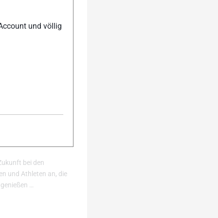
Account und völlig
onbegeisterte aus der
 2026
Zukunft bei den
n und Athleten an, die
 genießen …