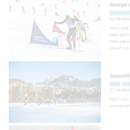
Rampa c
Skilanglauf
XC-Ski Red
Am 6. und 
steht der F
einer zehn
hinauf zur 
Anmeldu
News
|
Skil
XC-Ski Red
Am 5. Juni 
können sich