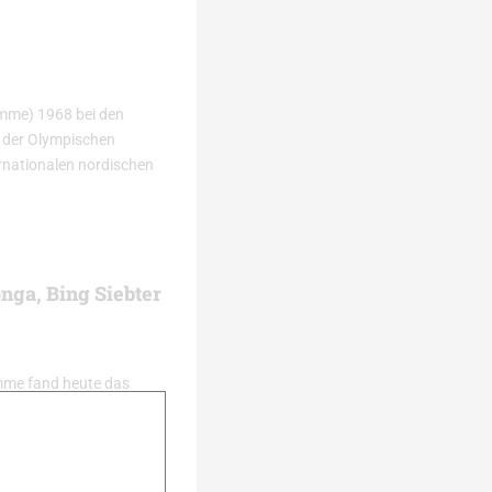
emme) 1968 bei den
e der Olympischen
ernationalen nordischen
nga, Bing Siebter
emme fand heute das