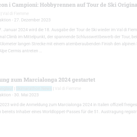
on i Campioni: Hobbyrennen auf Tour de Ski Origin
|
Val di Fiemme
aktion
-
27. Dezember 2023
7. Januar 2024 wird die 18. Ausgabe der Tour de Ski wieder im Val di Fi
inal Climb im Mittelpunkt, der spannende Schlusswettbewerb der Tour, bei
 Kilometer langen Strecke mit einem atemberaubenden Finish den alpinen 
Alpe Cermis antreten …
ng zum Marcialonga 2024 gestartet
anglauf
|
Skimarathon News
|
Val di Fiemme
aktion
-
30. Mai 2023
2023 wird die Anmeldung zum Marcialonga 2024 in Italien offiziell freiges
 bereits Inhaber eines Worldloppet-Passes für die 51. Austragung registr