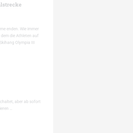
alstrecke
emme enden. Wie immer
 dem die Athleten auf
Skihang Olympia III
chaltet, aber ab sofort
ieren …