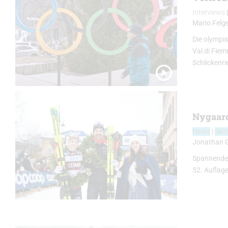
Interviews
Mario Felg
Die olympi
Val di Fie
Schlickenri
Nygaard
News
|
Skil
Jonathan 
Spannende R
52. Auflag