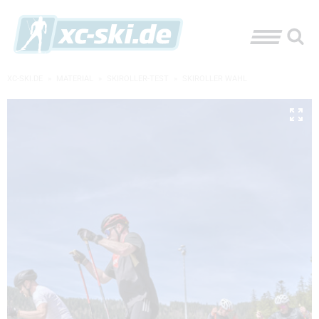
XC-SKI.DE
»
MATERIAL
»
SKIROLLER-TEST
»
SKIROLLER WAHL