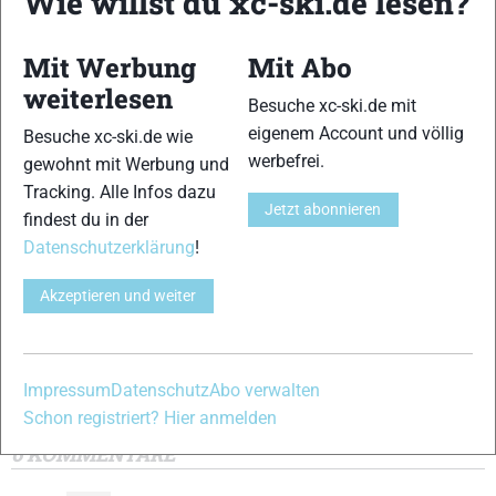
Wie willst du xc-ski.de lesen?
Hier geht es zum
Skiroller-Test Special
! Und nachfolgend
findet ihr noch Artikel, die sich um das Tuning/die Pflege,
das Training sowie das zusätzlich zum Skirollern benötigte
Mit Werbung
Mit Abo
Equipment drehen.
weiterlesen
Besuche xc-ski.de mit
VERWANDTE ARTIKEL
eigenem Account und völlig
Besuche xc-ski.de wie
werbefrei.
gewohnt mit Werbung und
Tracking. Alle Infos dazu
Jetzt abonnieren
findest du in der
Datenschutzerklärung
!
Akzeptieren und weiter
Tipps für
Material-Tipps für
Skirollern: Infos
Langläufer:
das Skiroller-
und Tipps für
Skiroller-Pflege
Training
Skilangläufer zum
und Tuning
Training auf vier
Rollen
Impressum
Datenschutz
Abo verwalten
Schon registriert? Hier anmelden
6 KOMMENTARE