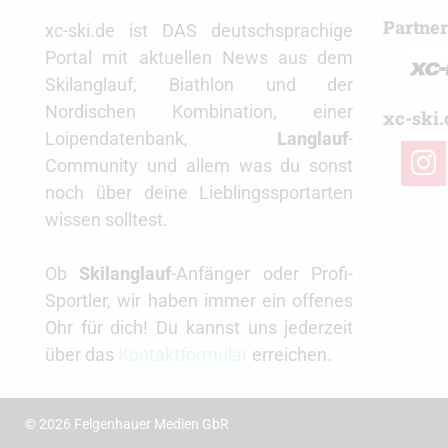
Partne
xc-ski.de ist DAS deutschsprachige
Portal mit aktuellen News aus dem
Skilanglauf, Biathlon und der
Nordischen Kombination, einer
xc-ski.
Loipendatenbank,
Langlauf
-
insta
Community und allem was du sonst
noch über deine Lieblingssportarten
wissen solltest.
Ob
Skilanglauf
-Anfänger oder Profi-
Sportler, wir haben immer ein offenes
Ohr für dich! Du kannst uns jederzeit
über das
Kontaktformular
erreichen.
© 2026 Felgenhauer Medien GbR