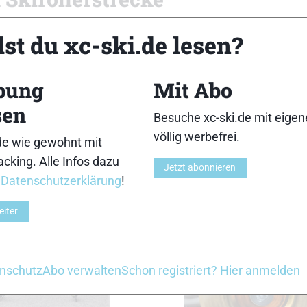
swahl der zehn wichtigsten Dinge, die ein Skilangläuf
st du xc-ski.de lesen?
größten Events, wie den Vasalauf, sondern auch um ganz
lern. Klickt euch durch und checkt, wie viele dieser zeh
bung
Mit Abo
sen
Besuche xc-ski.de mit eige
völlig werbefrei.
de wie gewohnt mit
8
9
10
11
Weiter
cking. Alle Infos dazu
Jetzt abonnieren
Z
r
Datenschutzerklärung
!
eiter
nschutz
Abo verwalten
Schon registriert? Hier anmelden