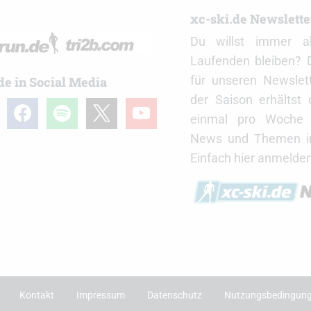
r
xc-ski.de Newslett
Du willst immer a
Laufenden bleiben? 
für unseren Newslet
de in Social Media
der Saison erhältst
gram
facebook
spotify
x
youtube
einmal pro Woche d
News und Themen in
Einfach hier anmelden
Kontakt
Impressum
Datenschutz
Nutzungsbedingun