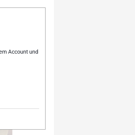
er einmal gemacht
 einfache Dinge,
n Dinge ihr schon
nem Account und
urück
Weiter