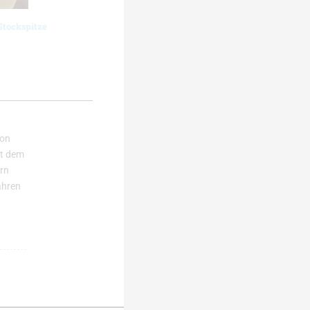
Stockspitze
hon
it dem
ern
ahren