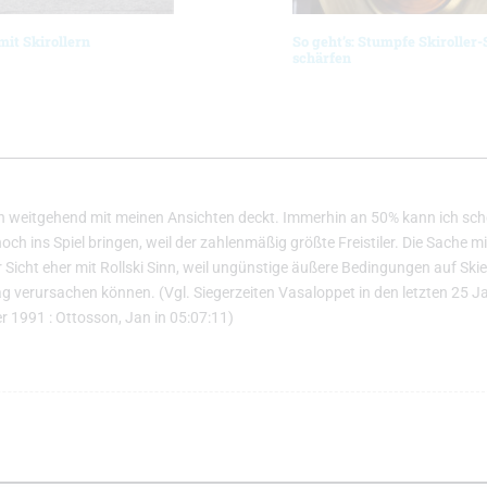
it Skirollern
So geht’s: Stumpfe Skiroller-
schärfen
h weitgehend mit meinen Ansichten deckt. Immerhin an 50% kann ich sc
h ins Spiel bringen, weil der zahlenmäßig größte Freistiler. Die Sache m
Sicht eher mit Rollski Sinn, weil ungünstige äußere Bedingungen auf Ski
 verursachen können. (Vgl. Siegerzeiten Vasaloppet in den letzten 25 J
er 1991 : Ottosson, Jan in 05:07:11)