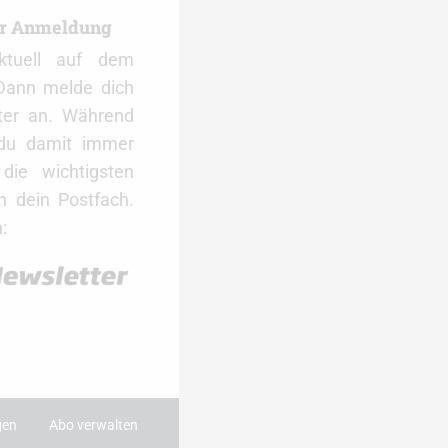
er Anmeldung
ktuell auf dem
Dann melde dich
ter an. Während
 du damit immer
ie wichtigsten
 dein Postfach.
:
gen
Abo verwalten