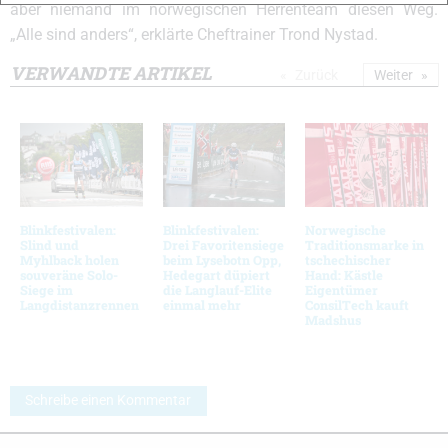
aber niemand im norwegischen Herrenteam diesen Weg.
„Alle sind anders“, erklärte Cheftrainer Trond Nystad.
VERWANDTE ARTIKEL
Zurück
Weiter
Blinkfestivalen:
Blinkfestivalen:
Norwegische
Slind und
Drei Favoritensiege
Traditionsmarke in
Myhlback holen
beim Lysebotn Opp,
tschechischer
souveräne Solo-
Hedegart düpiert
Hand: Kästle
Siege im
die Langlauf-Elite
Eigentümer
Langdistanzrennen
einmal mehr
ConsilTech kauft
Madshus
Schreibe einen Kommentar