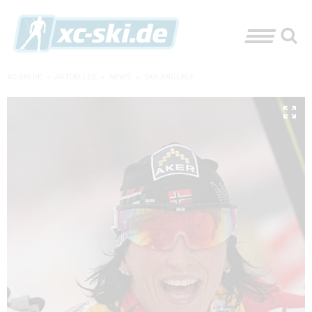
XC-SKI.DE
»
AKTUELLES
»
NEWS
»
SKILANGLAUF