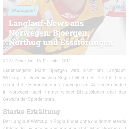
Skilanglauf
Langlauf-News aus
Norwegen: Bjoergen,
Northug und Essstörungen
XC-Ski Redaktion
-
16. Dezember 2011
Seriensiegerin Marit Bjoergen wird nicht am Langlauf-
Weltcup im slowenischen Rogla teilnehmen. Sie tritt heute
erkrankt die Heimreise nach Norwegen an. Außerdem finden
in Norwegen auch immer wieder Diskussionen über das
Gewicht der Sportler statt.
Starke Erkältung
Der Langlauf-Weltcup in Rogla findet ohne die dominierende
Athletin der bisherigen Saisonrennen statt: Marit Bjoergen ist