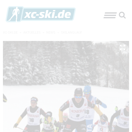
XC-SKI.DE
»
AKTUELLES
»
NEWS
»
SKILANGLAUF