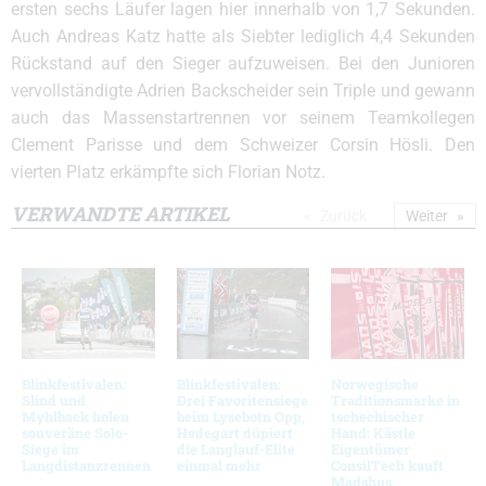
ersten sechs Läufer lagen hier innerhalb von 1,7 Sekunden.
Auch Andreas Katz hatte als Siebter lediglich 4,4 Sekunden
Rückstand auf den Sieger aufzuweisen. Bei den Junioren
vervollständigte Adrien Backscheider sein Triple und gewann
auch das Massenstartrennen vor seinem Teamkollegen
Clement Parisse und dem Schweizer Corsin Hösli. Den
vierten Platz erkämpfte sich Florian Notz.
VERWANDTE ARTIKEL
Zurück
Weiter
Blinkfestivalen:
Blinkfestivalen:
Norwegische
Slind und
Drei Favoritensiege
Traditionsmarke in
Myhlback holen
beim Lysebotn Opp,
tschechischer
souveräne Solo-
Hedegart düpiert
Hand: Kästle
Siege im
die Langlauf-Elite
Eigentümer
Langdistanzrennen
einmal mehr
ConsilTech kauft
Madshus