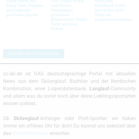
Janik Riebli auf
Tiril Udnes Weng
Slind und
Rang Zwei, Heggen
und Mattis
Myhlback holen
und Aabrekk
Stenshagen
souveräne Solo-
gewinnen Sprint
gewinnen
Siege im
Massenstart, Nadja
Langdistanzrennen
Kälin auf dem
Podest
Schreibe einen Kommentar
xc-ski.de ist DAS deutschsprachige Portal mit aktuellen
News aus dem Skilanglauf, Biathlon und der Nordischen
Kombination, einer Loipendatenbank,
Langlauf
-Community
und allem was du sonst noch über deine Lieblingssportarten
wissen solltest.
Ob
Skilanglauf
-Anfänger oder Profi-Sportler, wir haben
immer ein offenes Ohr für dich! Du kannst uns jederzeit über
das
Kontaktformular
erreichen.