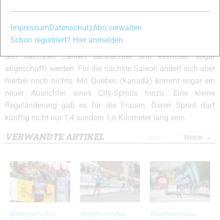
City-Sprint unter Beobachtung
Zwar sind City-Sprints sehr beliebt bei Zuschauern und
Impressum
Datenschutz
Abo verwalten
Sportlern, die Organisatoren stellen sie laut FIS aber vor
Schon registriert? Hier anmelden
Herausforderungen. Deswegen soll dieses Rennformat in
den nächsten Jahren beobachtet und eventuell sogar
abgeschafft werden. Für die nächste Saison ändert sich aber
hierbei noch nichts. Mit Quebec (Kanada) kommt sogar ein
neuer Ausrichter eines City-Sprints hinzu. Eine kleine
Regeländerung gab es für die Frauen. Deren Sprint darf
künftig nicht nur 1,4 sondern 1,6 Kilometer lang sein.
VERWANDTE ARTIKEL
Zurück
Weiter
Blinkfestivalen:
Blinkfestivalen:
Blinkfestivalen: