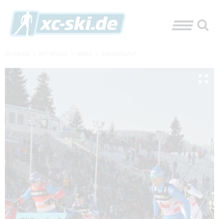
XC-SKI.DE
»
AKTUELLES
»
NEWS
»
SKILANGLAUF