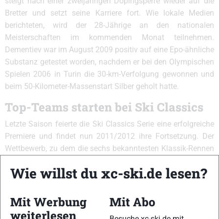
steigt nach einer zweijährigen Dopingsperre wieder auf die
Bretter und setzt seine Karriere fort. Wie lokale Medien
berichteten, wird der 28-Jährige an den nationalen
Meisterschaften im kommenden Monat teilnehmen.
Dementiev war im August 2009 positiv auf eine Epo-ähnliche
Substanz getestet worden, nachdem er bei den Olympischen
Spielen 2006 in Turin die 30-km-Verfolgung gewonnen und
beim 50-Kilometer-Massenstart Silber geholt hatte.
Top-Teams starten bei Ski Classics
Letzte Saison feierte die Ski Classics Serie eine erfolgreiche
Premiere und findet nun 2011/2012 ihre Fortsetzung. Der
Wettbewerb, zu dem die sechs bekanntesten Klassik-Rennen
der Volkslaufszene (Jizerska Padesatka, Marcialonga, König
Wie willst du xc-ski.de lesen?
Ludwig Lauf, Vasalauf, Birkebeinerrennet und
Norefjellrennet) zählen, besticht durch professionelle
Vermarktung und Organisation. Zum Beispiel werden alle
Mit Werbung
Mit Abo
Rennen der Serie fürs Fernsehen produziert. Deswegen findet
weiterlesen
Besuche xc-ski.de mit