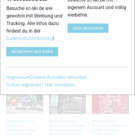
man bereits Monate vor dem Start die bekanntesten Profi-
eigenem Account und völlig
Besuche xc-ski.de wie
Teams in der Meldeliste. Vorjahressieger team Xtra Personell
werbefrei.
gewohnt mit Werbung und
mit den Aukland-Brüdern und Jerry Ahrlin ist ebenso wieder
Tracking. Alle Infos dazu
mit dabei wie das schwedische Team Exspirit. Als einziges
Jetzt abonnieren
findest du in der
mitteleuropäisches Team ist bislang „Skinfit Racing“ aus
Datenschutzerklärung
!
Österreich gemeldet. Die Mannschaft um Teammanager
Marc Hager hat sich nach den Neuverpflichtungen von
Akzeptieren und weiter
Martin Koukal, Valentina Shevchenko und Thomas Freimuth
einiges vorgenommen.
VERWANDTE ARTIKEL
Zurück
Weiter
Impressum
Datenschutz
Abo verwalten
Schon registriert? Hier anmelden
Blinkfestivalen:
Blinkfestivalen:
Norwegische
Slind und
Drei Favoritensiege
Traditionsmarke in
Myhlback holen
beim Lysebotn Opp,
tschechischer
souveräne Solo-
Hedegart düpiert
Hand: Kästle