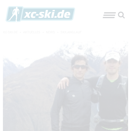
XC-SKI.DE
»
AKTUELLES
»
NEWS
»
SKILANGLAUF