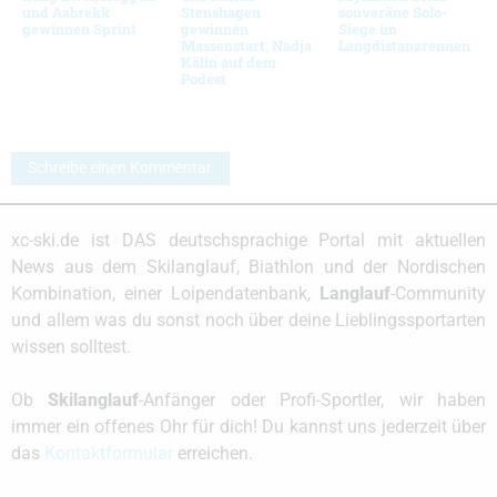
und Aabrekk
Stenshagen
souveräne Solo-
gewinnen Sprint
gewinnen
Siege im
Massenstart, Nadja
Langdistanzrennen
Kälin auf dem
Podest
Schreibe einen Kommentar
xc-ski.de ist DAS deutschsprachige Portal mit aktuellen
News aus dem Skilanglauf, Biathlon und der Nordischen
Kombination, einer Loipendatenbank,
Langlauf
-Community
und allem was du sonst noch über deine Lieblingssportarten
wissen solltest.
Ob
Skilanglauf
-Anfänger oder Profi-Sportler, wir haben
immer ein offenes Ohr für dich! Du kannst uns jederzeit über
das
Kontaktformular
erreichen.