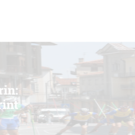
in:
int