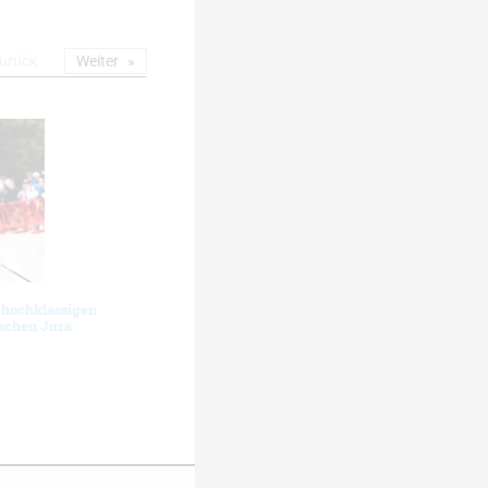
urück
Weiter
 hochklassigen
schen Jura