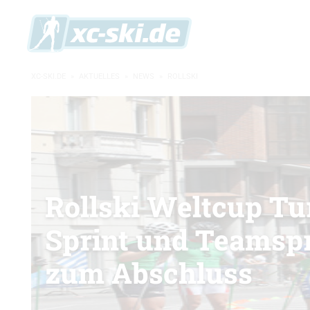
XC-SKI.DE
»
AKTUELLES
»
NEWS
»
ROLLSKI
Rollski Weltcup Tur
Sprint und Teamspr
zum Abschluss